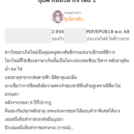
บุปผาเยียวยาใจ เล่ม 1
เล่ม
1
นามปากกา
ซูเมี่ยวหลิง
เรื่อง
บุปผา
เยียวยา
18.06K
123
2.95K
PG ทั่วไป
PDF/EPUB
18 พ.ค. 68
ใจ《花
จำนวนคำ
จำนวนหน้า (A5)
ยอดวิว
ระดับเนื้อหา
ประเภทไฟล์
วันที่วางขาย
神》
สาวไทยมาเกิดใหม่เป็นคุณหนูทองพันชั่งจวนเสนาบดีกรมพิธีการ
โลกใหม่ที่ไช่เซียงฮวามาเกิดนั้นเป็นโลกแห่งเทพเซียน ปีศาจ พลังธาตุดิน
น้ำ ลม ไฟ
และธาตุหายากเช่นสายฟ้า มิติธาตุและมืด
นางเชื่อว่าการที่ตนยังมีความทรงจำของชาติที่แล้วอยู่เพราะมีที่มาไม่
ธรรมดา
หลังจากรอมา 8 ปีก็ปรากฏ
คืนของวันปลุกพลังธาตุ เทพแห่งดวงชะตาได้มอบตำราพิเศษให้นาง
เล่มหนึ่งคือตำราสวรรค์หมื่นบุปผา
อีกเล่มหนึ่งคือตำราชะตาคาด (การณ์)