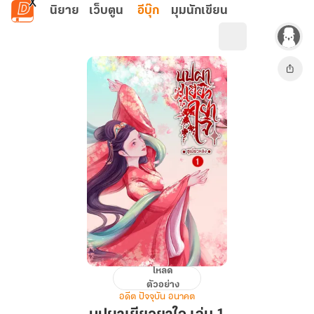
ข้ามไปยังเนื้อหาหลัก
นิยาย
เว็บตูน
อีบุ๊ก
มุมนักเขียน
โหลด
บุปผา
ตัวอย่าง
เยียวยา
อดีต ปัจจุบัน อนาคต
ใจ