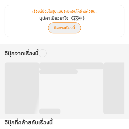
เพียงแค่ร่างกายมีพลังธาตุก็น่าตื่นตาตื่นใจคนจากยุค 2000 แล้ว
เรื่องนี้ยังมีในรูปแบบรายตอนให้อ่านด้วยนะ
นี่นางยังได้ครอบครองตำราสวรรค์อีก
บุปผาเยียวยาใจ《花神》
...สกิลนางเอกยังโกงได้อีก!!!
ติดตามเรื่องนี้
***นิยายเรื่องนี้มีทั้งหมด 153 ตอนแต่งจบแล้ว***
อีบุ๊กจากเรื่องนี้
อีบุ๊กที่คล้ายกับเรื่องนี้