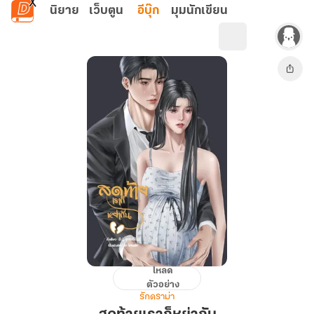
ข้ามไปยังเนื้อหาหลัก
นิยาย
เว็บตูน
อีบุ๊ก
มุมนักเขียน
โหลด
สุดท้าย
ตัวอย่าง
เรา
รักดราม่า
ก็