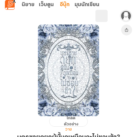
ข้ามไปยังเนื้อหาหลัก
นิยาย
เว็บตูน
อีบุ๊ก
มุมนักเขียน
โหลด
บุตร
ตัวอย่าง
ชาย
วาย
ด