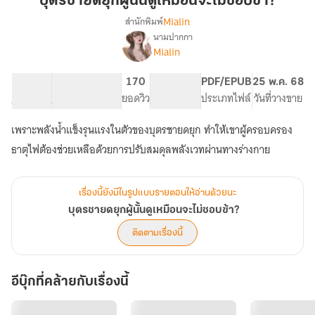
บุตรชายดยุกผู้นั้นดูเหมือนจะไม่ชอบข้า?
ยุก
Mialin
สำนักพิมพ์
ผู้
นามปากกา
เรื่อง
นั้น
Mialin
บุตร
ดู
ชาย
เหมือน
ด
16.17K
97
170
PG ทั่วไป
PDF/EPUB
25 พ.ค. 68
จะ
ยุก
จำนวนคำ
จำนวนหน้า (A5)
ยอดวิว
ระดับเนื้อหา
ประเภทไฟล์
วันที่วางขาย
ผู้
ไม่
นั้น
เพราะพลังน้ำแข็งรุนแรงในตัวของบุตรชายดยุก ทำให้เขาผู้ครอบครอง
ชอบ
ดู
ข้า?
ธาตุไฟต้องช่วยเหลือด้วยการปรับสมดุลพลังเวทผ่านทางร่างกาย
เหมือน
จะ
ไม่
ชอบ
เรื่องนี้ยังมีในรูปแบบรายตอนให้อ่านด้วยนะ
ข้า?
บุตรชายดยุกผู้นั้นดูเหมือนจะไม่ชอบข้า?
ติดตามเรื่องนี้
อีบุ๊กที่คล้ายกับเรื่องนี้