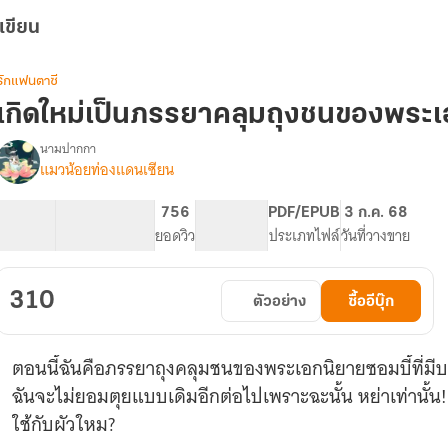
เขียน
รักแฟนตาซี
เกิดใหม่เป็นภรรยาคลุมถุงชนของพระเ
นามปากกา
แมวน้อยท่องแดนเซียน
รื่อง
เกิด
ใหม่
118.87K
669
756
PG ทั่วไป
PDF/EPUB
3 ก.ค. 68
เป็น
จำนวนคำ
จำนวนหน้า (A5)
ยอดวิว
ระดับเนื้อหา
ประเภทไฟล์
วันที่วางขาย
ภรรยา
คลุม
ถุง
310
ตัวอย่าง
ซื้ออีบุ๊ก
ชน
ของ
พระเอก
ตอนนี้ฉันคือภรรยาถุงคลุมชนของพระเอกนิยายซอมบี้ที่มี
นิยาย
ซอมบี้
ฉันจะไม่ยอมตุยแบบเดิมอีกต่อไปเพราะฉะนั้น หย่าเท่านั้น
ใช้กับผัวใหม?