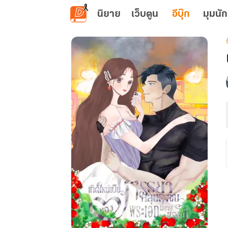
ข้ามไปยังเนื้อหาหลัก
นิยาย
เว็บตูน
อีบุ๊ก
มุมนัก
เ