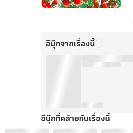
เกิด
ใหม่
เป็น
ภรรยา
คลุม
อีบุ๊กจากเรื่องนี้
ถุง
ชน
ของ
พระเอก
นิยาย
ซอมบี้
อีบุ๊กที่คล้ายกับเรื่องนี้