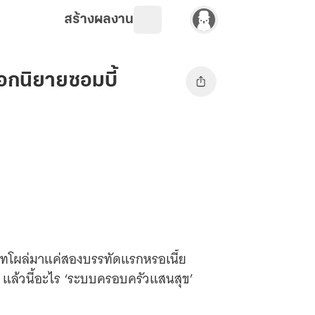
สร้างผลงาน
อกนิยายซอมบี้
บทโผล่มาแค่สองบรรทัดแรกหรอเนี้ย
! แล้วนี้อะไร ‘ระบบครอบครัวแสนสุข’