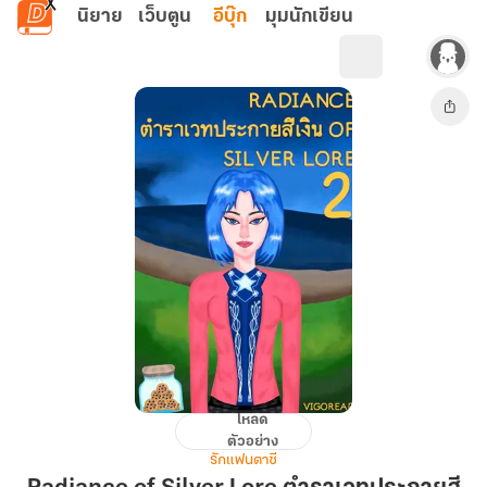
ข้ามไปยังเนื้อหาหลัก
นิยาย
เว็บตูน
อีบุ๊ก
มุมนักเขียน
โหลด
Radiance
ตัวอย่าง
of
รักแฟนตาซี
Silver