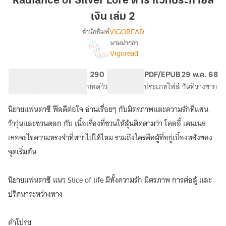
Radiance of Silver Lore ตำราเวทประกายสี
Lore
เงิน เล่ม 2
ตำรา
VIGOREAD
สำนักพิมพ์
เวท
นามปากกา
ประกาย
Radiance
เรื่อง
Vigoread
สี
of
Silver
เงิน
11.51K
74
290
PG ทั่วไป
PDF/EPUB
29 พ.ค. 68
Lore
เล่ม
จำนวนคำ
จำนวนหน้า (A5)
ยอดวิว
ระดับเนื้อหา
ประเภทไฟล์
วันที่วางขาย
ตำรา
2
เวท
ประกาย
นิยายแฟนตาซี ฟีลดีต่อใจ อ่านเรื่อยๆ กับมิตรภาพและความรักที่แสน
สี
ว้าวุ่นและชวนตลก กับ เนื้อเรื่องที่ชวนให้ลุ้นติดตามว่า โคลอี้ เคนเนธ
เงิน
เธอจะไขความทรงจำที่หายไปได้ไหม รวมถึงใครคือผู้ที่อยู่เบื้องหลังของ
จุดเริ่มต้น
นิยายแฟนตาซี แนว Slice of life มีทั้งความรัก มิตรภาพ การต่อสู้ และ
ปริศนาระหว่างทาง
คำโปรย