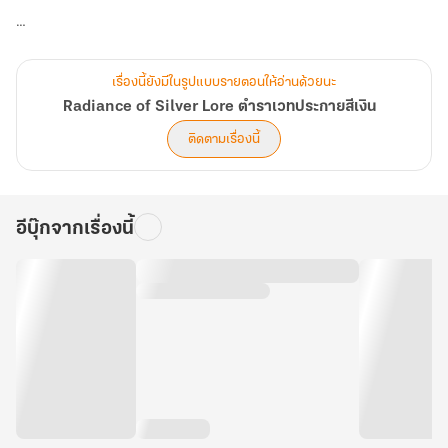
โคลอี้ เคนเนธ เด็กสาวบรรณารักษ์ฝึกหัด ได้กินคุกกี้ลบล้างความทรงจำ
เข้าไป อีกทั้งตำราเวทประกายสีเงินได้หายไปในขณะที่เธอต้องดูแลห้อง
เรื่องนี้ยังมีในรูปแบบรายตอนให้อ่านด้วยนะ
Radiance of Silver Lore ตำราเวทประกายสีเงิน
ติดตามเรื่องนี้
อีบุ๊กจากเรื่องนี้