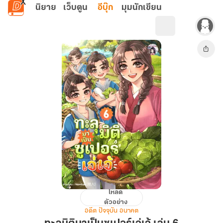
ข้ามไปยังเนื้อหาหลัก
นิยาย
เว็บตูน
อีบุ๊ก
มุมนักเขียน
โหลด
ทะลุ
ตัวอย่าง
มิติ
อดีต ปัจจุบัน อนาคต
มา