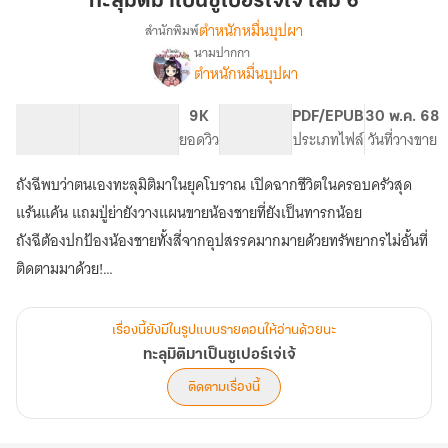
ทะลุมิติมาเป็นซูเปอร์เจ่เจ้ เล่ม 6
เป็น
ตำหนักหมื่นบุปผา
สำนักพิมพ์
ซู
นามปากกา
เรื่อง
เปอร์
ตำหนักหมื่นบุปผา
ทะลุ
เจ่
มิติ
เจ้
มา
133.95K
710
9K
PG ทั่วไป
PDF/EPUB
30 พ.ค. 68
เล่ม
เป็น
จำนวนคำ
จำนวนหน้า (A5)
ยอดวิว
ระดับเนื้อหา
ประเภทไฟล์
วันที่วางขาย
ซู
6
เปอร์
ถังฉีพบว่าตนเองทะลุมิติมาในยุคโบราณ เปิดฉากชีวิตในครอบครัวสุด
เจ่
แร้นแค้น แถมปู่ย่ายังวางแผนขายน้องชายที่ยังเป็นทารกน้อย
เจ้
ถังฉีต้องปกป้องน้องชายทั้งสี่จากอุปสรรคมากมายด้วยทรัพยากรไม่อั้นที่
เรื่องนี้ยังมีในรูปแบบรายตอนให้อ่านด้วยนะ
ทะลุมิติมาเป็นซูเปอร์เจ่เจ้
ติดตามเรื่องนี้