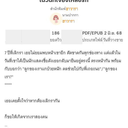
ในวันที่ใจยังเหลือรัก
ใจ
ฮาวารา
สำนักพิมพ์
ยัง
นามปากกา
เรื่อง
เหลือ
ฮาวารา
ใน
รัก
วัน
ที่
57.03K
303
186
PG ทั่วไป
PDF/EPUB
2 มิ.ย. 68
ใจ
จำนวนคำ
จำนวนหน้า (A5)
ยอดวิว
ระดับเนื้อหา
ประเภทไฟล์
วันที่วางขาย
ยัง
เหลือ
7 ปีที่เลิกรา เธอไม่ยอมพบหน้าเขาอีก ตัดขาดกันทุกช่องทาง แต่แล้วใน
รัก
วันที่เขาได้เป็นนักแสดงชื่อดังเธอกลับมายืนอยู่ตรงนี้ ตรงหน้ากัน พร้อม
[มี
E-
กับบอกว่า "ลูกของเราแกป่วยหนัก ดลช่วยไปกับพี่เถอะนะ"/"ลูกของ
book]
เรา?"
*****
เธอเคยตั้งใจว่าหากต้องเลิกรากัน
ก็ขอให้เกิดจากเราสองคน