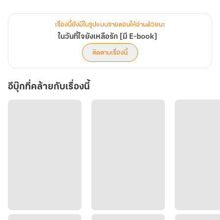
ไม่ใช่เพราะคนอื่น
เรื่องนี้ยังมีในรูปแบบรายตอนให้อ่านด้วยนะ
ทว่าความตั้งใจเหล่านั้นกลับถูกทำลายลง...จากคนใกล้ตัวของเขาเอง
ในวันที่ใจยังเหลือรัก [มี E-book]
ติดตามเรื่องนี้
*********
อีบุ๊กที่คล้ายกับเรื่องนี้
ตัวอย่าง
"ดลก็แคร์แต่ครอบครัวตัวเอง แต่ไม่เคยแคร์พี่เลย" รสรินฝืนอดทนต่อไป
ไม่ไหวอีกแล้ว ความอัดอั้นตันใจที่เก็บสะสมมานานถูกระบายออกมาผ่าน
น้ำเสียงที่มีแต่ความตัดพ้อคนรัก
"พี่ริน อย่าเป็นแบบนี้"