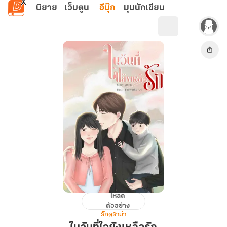
ข้ามไปยังเนื้อหาหลัก
นิยาย
เว็บตูน
อีบุ๊ก
มุมนักเขียน
โหลด
ใน
ตัวอย่าง
วัน
รักดราม่า
ที่