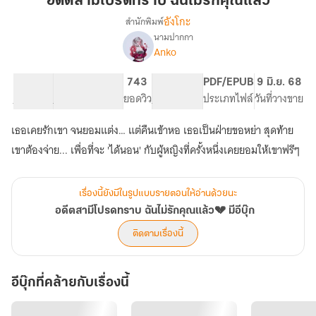
อดีตสามีโปรดทราบ ฉันไม่รักคุณแล้ว
ทราบ
อังโกะ
สำนักพิมพ์
ฉัน
นามปากกา
เรื่อง
ไม่
Anko
อดีต
รัก
สามี
คุณ
โปรด
43.77K
402
743
PG ทั่วไป
PDF/EPUB
9 มิ.ย. 68
แล้ว
ทราบ
จำนวนคำ
จำนวนหน้า (A5)
ยอดวิว
ระดับเนื้อหา
ประเภทไฟล์
วันที่วางขาย
ฉัน
ไม่
เธอเคยรักเขา จนยอมแต่ง… แต่คืนเข้าหอ เธอเป็นฝ่ายขอหย่า สุดท้าย
รัก
เขาต้องจ่าย... เพื่อที่จะ 'ได้นอน' กับผู้หญิงที่ครั้งหนึ่งเคยยอมให้เขาฟรีๆ
คุณ
แล้ว
💔
มี
เรื่องนี้ยังมีในรูปแบบรายตอนให้อ่านด้วยนะ
อี
อดีตสามีโปรดทราบ ฉันไม่รักคุณแล้ว💔 มีอีบุ๊ก
บุ๊ก
ติดตามเรื่องนี้
อีบุ๊กที่คล้ายกับเรื่องนี้