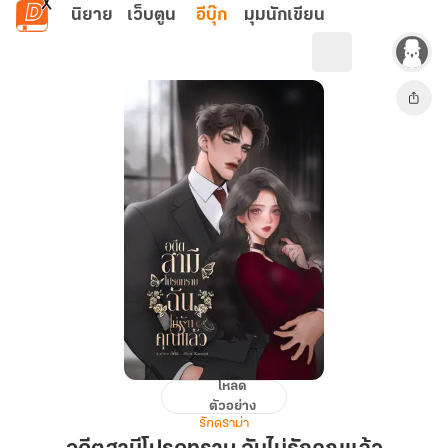
ข้ามไปยังเนื้อหาหลัก
นิยาย
เว็บตูน
อีบุ๊ก
มุมนักเขียน
โหลด
อดีต
ตัวอย่าง
สามี
รักดราม่า
โปรด