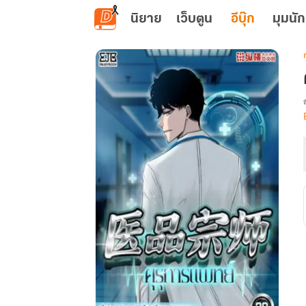
ข้ามไปยังเนื้อหาหลัก
นิยาย
เว็บตูน
อีบุ๊ก
มุมนัก
เ
ค