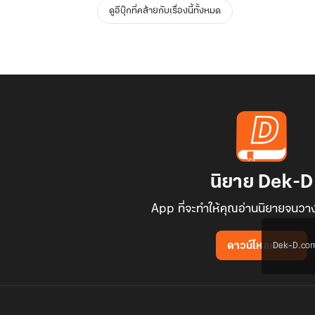
ดูอีบุ๊กที่คล้ายกับเรื่องนี้ทั้งหมด
นิยาย Dek-D
App ที่จะทำให้คุณอ่านนิยายจนวาง
Dek-D.com ใช
ดาวน์โหลดแอป