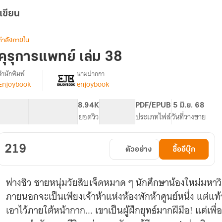
เขียน
กำลังภายใน
คุรุการแพทย์ เล่ม 38
สำนักพิมพ์
นามปากกา
Enjoybook
enjoybook
[จบ]
รื่อง
ุรุ
การ
130.82K
1.29K
8.94K
PG ทั่วไป
PDF/EPUB
5 มิ.ย. 68
แพทย์
จำนวนคำ
จำนวนหน้า (A5)
ยอดวิว
ระดับเนื้อหา
ประเภทไฟล์
วันที่วางขาย
219
ตัวอย่าง
ซื้ออีบุ๊ก
ฟางชิว ชายหนุ่มวัยสิบเจ็ดหมาด ๆ นักศึกษาน้องใหม่มหาว
ภายนอกจะเป็นเพียงเจ้าห้าแห่งห้องพักห้าศูนย์หนึ่ง แต่แท้
เอาไว้ภายใต้หน้ากาก... เขาเป็นผู้ฝึกยุทธ์มากฝีมือ! แต่เพ