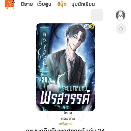
ข้ามไปยังเนื้อหาหลัก
นิยาย
เว็บตูน
อีบุ๊ก
มุมนักเขียน
โหลด
ระบบ
ตัวอย่าง
กลืน
แฟนตาซี
กิน