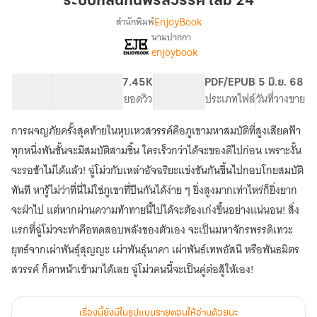
ระบบกลืนกินพรสวรรค์ เล่ม 24
พรสวรรค์
EnjoyBook
สำนักพิมพ์
เล่ม
นามปากกา
[จบ]
เรื่อง
24
enjoybook
ระบบ
กลืน
93.4K
715
7.45K
PG ทั่วไป
PDF/EPUB
5 มิ.ย. 68
กิน
จำนวนคำ
จำนวนหน้า (A5)
ยอดวิว
ระดับเนื้อหา
ประเภทไฟล์
วันที่วางขาย
พรสวรรค์
การผจญภัยครั้งสุดท้ายในหุบเหวสวรรค์คือภูเขามหาสมบัติที่สูงเสียดฟ้า
ทุกหนึ่งพันขั้นจะมีสมบัติสามชิ้น ใครเร็วกว่าได้จะของดีไปก่อน เพราะงั้น
จะรอช้าไม่ได้แล้ว! ฉู่โม่วกับเหล่าอัจฉริยะแข่งขันกันขึ้นไปกอบโกยสมบัติ
ทันที หารู้ไม่ว่าที่นี่ไม่ใช่ภูเขาที่ปืนกันได้ง่าย ๆ ยิ่งสูงมากเท่าไหร่ก็ยิ่งยาก
จะฝ่าไป แต่หากผ่านความท้าทายนี้ไปได้จะต้องเก่งขึ้นอย่างแน่นอน! สิ่ง
แรกที่ฉู่โม่วจะทำคือทดสอบพลังของตัวเอง จะเป็นมหาจักรพรรดิเทวะ
ยุทธ์จากเผ่าพันธุ์สุญญะ เผ่าพันธุ์นาคา เผ่าพันธ์เทพอัสนี หรือพันธมิตร
สวรรค์ ก็ดาหน้าเข้ามาได้เลย ฉู่โม่วคนนี้จะเป็นคู่ต่อสู้ให้เอง!
เรื่องนี้ยังมีในรูปแบบรายตอนให้อ่านด้วยนะ