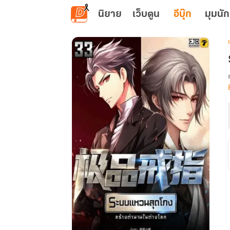
ข้ามไปยังเนื้อหาหลัก
นิยาย
เว็บตูน
อีบุ๊ก
มุมนัก
เ