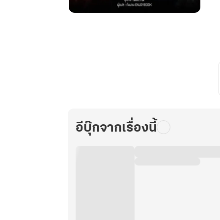
ระบบ
แหวน
สุด
โกง
สร้าง
ตำนาน
ใน
สอง
โลก
เล่ม
อีบุ๊กจากเรื่องนี้
33