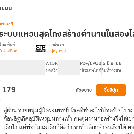
เขียน
แฟนตาซี
ระบบแหวนสุดโกงสร้างตำนานในสองโล
สำนักพิมพ์
นามปากกา
EnJoyBook
enjoybook
[จบ]ระบบ
รื่อง
แหวน
สุด
90.35K
671
7.15K
PG ทั่วไป
PDF/EPUB
5 มิ.ย. 68
โกง
จำนวนคำ
จำนวนหน้า (A5)
ยอดวิว
ระดับเนื้อหา
ประเภทไฟล์
วันที่วางขาย
สร้าง
ตำนาน
ใน
179
ตัวอย่าง
ซื้ออีบุ๊ก
สอง
โลก
อู๋ฝาน ชายหนุ่มผู้มีดวงเทพอับโชคที่ทำอะไรก็โชคร้ายไปซะท
ก้อนอิฐเกิดอุบัติเหตุบนทางเท้า คนคุมงานก่อสร้างจึงไล่
เด็กไว้ แต่พ่อกับแม่เด็กก็คิดว่าเขาทำเด็กกลัวจนร้องไห้ ผล