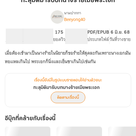
ทะลุมิติมารับบทนางร้ายเมียพระเอก
รับ
บท
นามปากกา
Beeyong40
เรื่อง
นาง
ทะลุ
ร้าย
มิติ
27.77K
157
175
PG ทั่วไป
PDF/EPUB
6 มิ.ย. 68
เมีย
มา
จำนวนคำ
จำนวนหน้า (A5)
ยอดวิว
ระดับเนื้อหา
ประเภทไฟล์
วันที่วางขาย
พระเอก
รับ
บท
เมื่อต้องเข้ามาเป็นนางร้ายในนิยายก็ขอร้ายให้สุดละกันเพราะนางเอกมัน
นาง
ร้าย
ทอแหลเกินไป พระเอกก็นิ่งและเย็นชาเกินไปเช่นกัน
เมีย
พระเอก
เรื่องนี้ยังมีในรูปแบบรายตอนให้อ่านด้วยนะ
ทะลุมิติมารับบทนางร้ายเมียพระเอก
ติดตามเรื่องนี้
อีบุ๊กที่คล้ายกับเรื่องนี้