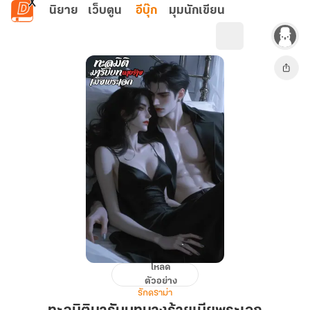
ข้ามไปยังเนื้อหาหลัก
นิยาย
เว็บตูน
อีบุ๊ก
มุมนักเขียน
โหลด
ทะลุ
ตัวอย่าง
มิติ
รักดราม่า
มา