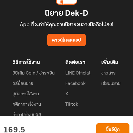
นิยาย Dek-D
App ที่จะทำให้คุณอ่านนิยายจนวางมือถือไม่ลง!
ดาวน์โหลดแอป
วิธีการใช้งาน
ติดต่อเรา
เพิ่มเติม
วิธีเติม Coin / ชำระเงิน
LINE Official
ข่าวสาร
วิธีซื้อนิยาย
Facebook
เขียนนิยาย
คู่มือการใช้งาน
X
กติกาการใช้งาน
Tiktok
คำถามที่พบบ่อย
Dek-D.com ใช้คุกกี้เพื่อพัฒนาประสบการณ์ของ ผู้ใช้ให้ดียิ่งขึ้น
169.5
ซื้ออีบุ๊ก
ยอมรับ