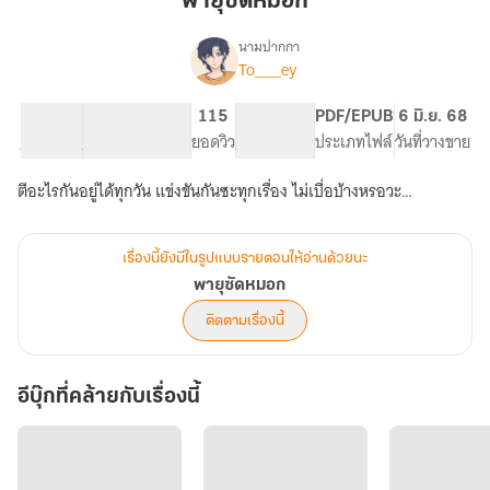
พายุซัดหมอก
นามปากกา
To___ey
เรื่อง
พายุ
ซัด
41.41K
212
115
PG ทั่วไป
PDF/EPUB
6 มิ.ย. 68
หมอก
จำนวนคำ
จำนวนหน้า (A5)
ยอดวิว
ระดับเนื้อหา
ประเภทไฟล์
วันที่วางขาย
ตีอะไรกันอยู่ได้ทุกวัน แข่งขันกันซะทุกเรื่อง ไม่เบื่อบ้างหรอวะ…
เรื่องนี้ยังมีในรูปแบบรายตอนให้อ่านด้วยนะ
พายุซัดหมอก
ติดตามเรื่องนี้
อีบุ๊กที่คล้ายกับเรื่องนี้