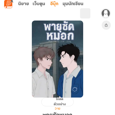
ข้ามไปยังเนื้อหาหลัก
นิยาย
เว็บตูน
อีบุ๊ก
มุมนักเขียน
โหลด
พายุ
ตัวอย่าง
ซัด
วาย
หมอก