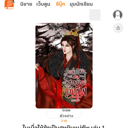
ข้ามไปยังเนื้อหาหลัก
นิยาย
เว็บตูน
อีบุ๊ก
มุมนักเขียน
โหลด
ใน
ตัวอย่าง
เมื่อ
วาย
ให้