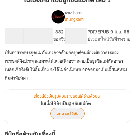
ในเมื่อให้ข้าเป็นฮูหยินแม่ทัพ เล่ม 1
ข้า
เป็น
นามปากกา
lhungkam
เรื่อง
ฮู
ใน
หยิน
เมื่อ
138.31K
413
382
PG ทั่วไป
PDF/EPUB
9 มิ.ย. 68
แม่ทัพ
ให้
จำนวนคำ
จำนวนหน้า (A5)
ยอดวิว
ระดับเนื้อหา
ประเภทไฟล์
วันที่วางขาย
เล่ม
ข้า
เป็น
1
เป็นทายาทตระกูลแม่ทัพเก่งกาจด้านกลยุทธ์จนฮ่องเต้หวาดระแวง
ฮู
หยิน
พระองค์จึงประทานสมรสให้เหวยเฟิงฮวากลายเป็นฮูหยินแม่ทัพอาชา
แม่ทัพ
เหล็กเซี่ยฉีเสียให้สิ้นเรื่อง จะได้ไม่กำเนิดทายาทออกมาเป็นเสี้ยนหนาม
ทิ่มตำนัยน์ตา
เรื่องนี้ยังมีในรูปแบบรายตอนให้อ่านด้วยนะ
ในเมื่อให้ข้าเป็นฮูหยินแม่ทัพ
ติดตามเรื่องนี้
อีบุ๊กที่คล้ายกับเรื่องนี้