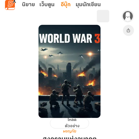
ข้ามไปยังเนื้อหาหลัก
นิยาย
เว็บตูน
อีบุ๊ก
มุมนักเขียน
โหลด
สงคราม
ตัวอย่าง
แห่ง
ผจญภัย
อนาคต