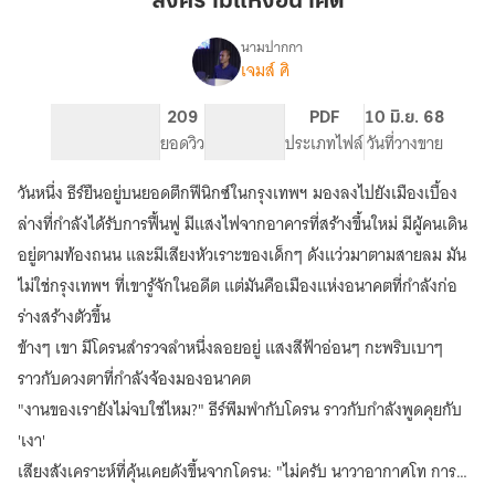
สงครามแห่งอนาคต
นามปากกา
เจมส์ ศิ
เรื่อง
สงคราม
แห่ง
36
209
PG ทั่วไป
PDF
10 มิ.ย. 68
อนาคต
จำนวนหน้า (A5)
ยอดวิว
ระดับเนื้อหา
ประเภทไฟล์
วันที่วางขาย
วันหนึ่ง ธีร์ยืนอยู่บนยอดตึกฟีนิกซ์ในกรุงเทพฯ มองลงไปยังเมืองเบื้อง
ล่างที่กำลังได้รับการฟื้นฟู มีแสงไฟจากอาคารที่สร้างขึ้นใหม่ มีผู้คนเดิน
อยู่ตามท้องถนน และมีเสียงหัวเราะของเด็กๆ ดังแว่วมาตามสายลม มัน
ไม่ใช่กรุงเทพฯ ที่เขารู้จักในอดีต แต่มันคือเมืองแห่งอนาคตที่กำลังก่อ
ร่างสร้างตัวขึ้น
ข้างๆ เขา มีโดรนสำรวจลำหนึ่งลอยอยู่ แสงสีฟ้าอ่อนๆ กะพริบเบาๆ
ราวกับดวงตาที่กำลังจ้องมองอนาคต
"งานของเรายังไม่จบใช่ไหม?" ธีร์พึมพำกับโดรน ราวกับกำลังพูดคุยกับ
'เงา'
เสียงสังเคราะห์ที่คุ้นเคยดังขึ้นจากโดรน: "ไม่ครับ นาวาอากาศโท การ