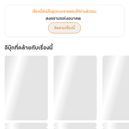
ฟื้นฟูโลกต้องใช้เวลา แต่มันคือจุดเริ่มต้นที่ดี"
ธีร์ยิ้มเล็กน้อย เขามองไปที่ท้องฟ้าเบื้องบน ที่ดวงดาวเริ่มปรากฏให้เห็น
เรื่องนี้ยังมีในรูปแบบรายตอนให้อ่านด้วยนะ
ชัดเจนขึ้นกว่าเดิมในโลกที่ปราศจากมลพิษ เขาหายใจเข้าลึกๆ และรู้ดีว่า
สงครามแห่งอนาคต
ติดตามเรื่องนี้
อีบุ๊กที่คล้ายกับเรื่องนี้