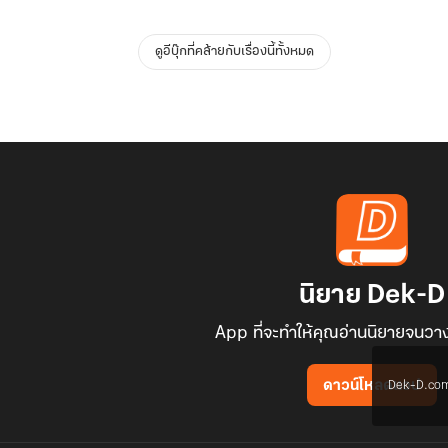
ดูอีบุ๊กที่คล้ายกับเรื่องนี้ทั้งหมด
นิยาย Dek-D
App ที่จะทำให้คุณอ่านนิยายจนวาง
Dek-D.com ใช
ดาวน์โหลดแอป