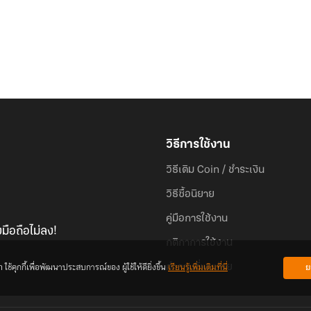
วิธีการใช้งาน
วิธีเติม Coin / ชำระเงิน
วิธีซื้อนิยาย
คู่มือการใช้งาน
มือถือไม่ลง!
กติกาการใช้งาน
้คุกกี้เพื่อพัฒนาประสบการณ์ของ ผู้ใช้ให้ดียิ่งขึ้น
เรียนรู้เพิ่มเติมที่นี่
ย
คำถามที่พบบ่อย