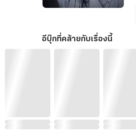
หวน
กลับ
คืน
รัก
อีบุ๊กที่คล้ายกับเรื่องนี้
เล่ม
1