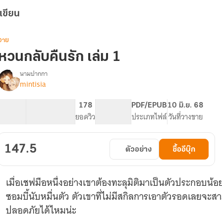
เขียน
วาย
หวนกลับคืนรัก เล่ม 1
นามปากกา
mintisia
รื่อง
หวน
กลับ
77.49K
414
178
PG ทั่วไป
PDF/EPUB
10 มิ.ย. 68
คืน
จำนวนคำ
จำนวนหน้า (A5)
ยอดวิว
ระดับเนื้อหา
ประเภทไฟล์
วันที่วางขาย
รัก
147.5
ตัวอย่าง
ซื้ออีบุ๊ก
เมื่อเชฟมือหนึ่งอย่างเขาต้องทะลุมิติมาเป็นตัวประกอบน้อย
ซอมบี้นับหมื่นตัว ตัวเขาที่ไม่มีสกิลการเอาตัวรอดเลยจะส
ปลอดภัยได้ไหมน่ะ