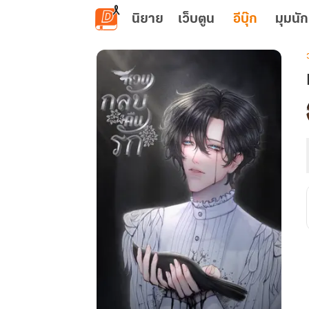
ข้ามไปยังเนื้อหาหลัก
นิยาย
เว็บตูน
อีบุ๊ก
มุมนัก
เ