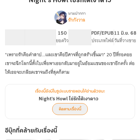
Night's Howl โซ่รักใต้เงาดาว
รัก
ใต้
นามปากกา
รักกังวาล
Night's
เงา
เรื่อง
Howl
ดาว
โซ่
103.93K
701
150
PG ทั่วไป
PDF/EPUB
11 มิ.ย. 68
รัก
จำนวนคำ
จำนวนหน้า (A5)
ยอดวิว
ระดับเนื้อหา
ประเภทไฟล์
วันที่วางขาย
ใต้
เงา
"เพราะรักคือคำสาป...และเขาคือปีศาจที่ถูกสร้างขึ้นมา” 20 ปีที่รอคอย
ดาว
เขาจะฉีกโลกนี้ทั้งใบเพื่อพาเธอกลับมาอยู่ในอ้อมแขนของเขาอีกครั้ง ต่อ
ให้เธอจะเกลียดเขาจนถึงที่สุดก็ตาม
เรื่องนี้ยังมีในรูปแบบรายตอนให้อ่านด้วยนะ
Night's Howl โซ่รักใต้เงาดาว
ติดตามเรื่องนี้
อีบุ๊กที่คล้ายกับเรื่องนี้