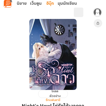
ข้ามไปยังเนื้อหาหลัก
นิยาย
เว็บตูน
อีบุ๊ก
มุมนักเขียน
โหลด
Night's
ตัวอย่าง
Howl
รักแฟนตาซี
โซ่