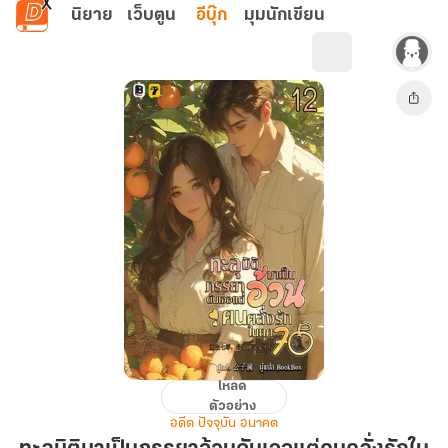
ข้ามไปยังเนื้อหาหลัก
นิยาย
เว็บตูน
อีบุ๊ก
มุมนักเขียน
โหลด
ทะลุ
ตัวอย่าง
มิติ
อดีต ปัจจุบัน อนาคต
มา