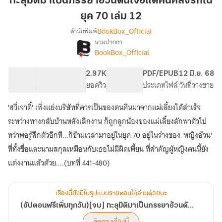
ทะลุมิติมาเป็นภรรยาอ้วนดันเจอแต่คนคลั่งรักใน
เป็น
ยุค 70 เล่ม 12
ภรรยา
BookBox_Official
สำนักพิมพ์
อ้วน
นามปากกา
ดัน
(อัป
เรื่อง
BookBox_Official
เจอ
ตอน
ฟรี
แต่
61.26K
455
2.97K
PG ทั่วไป
PDF/EPUB
12 มิ.ย. 68
เพิ่ม
คน
จำนวนคำ
จำนวนหน้า (A5)
ยอดวิว
ระดับเนื้อหา
ประเภทไฟล์
วันที่วางขาย
ทุก
คลั่ง
วัน)
รัก
[จบ]
'สวี่เจาตี้' เพิ่งแย่งบริษัทที่ควรเป็นของตนคืนมาจากแม่เลี้ยงได้สำเร็จ
ใน
ทะลุ
ระหว่างทางกลับบ้านหลังเลิกงาน ก็ถูกลูกน้องของแม่เลี้ยงลักพาตัวไป
มิติ
ยุค
ทว่าพอรู้สึกตัวอีกที...ก็ข้ามเวลามาอยู่ในยุค 70 อยู่ในร่างของ 'หญิงอ้วน'
มา
70
เป็น
ที่ทั้งชื่อและนามสกุลเหมือนกับเธอไม่มีผิดเพี้ยน ที่สำคัญผู้หญิงคนนี้ยัง
เล่ม
ภรรยา
แต่งงานแล้วด้วย....(บทที่ 441-480)
12
อ้วน
ดัน
เจอ
แต่
เรื่องนี้ยังมีในรูปแบบรายตอนให้อ่านด้วยนะ
คน
(อัปตอนฟรีเพิ่มทุกวัน)[จบ] ทะลุมิติมาเป็นภรรยาอ้วนดันเจอแต่คนคลั่งรักในยุค 70
คลั่ง
ติดตามเรื่องนี้