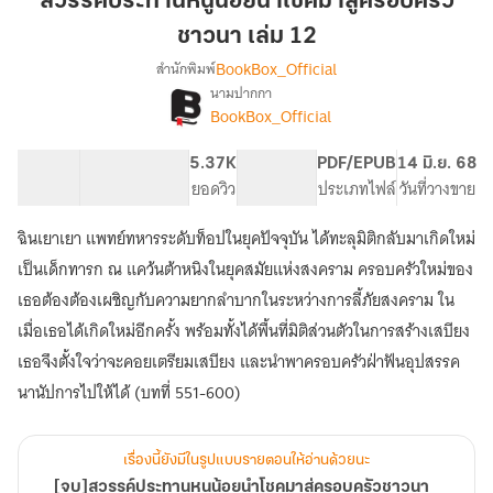
สวรรค์ประทานหนูน้อยนำโชคมาสู่ครอบครัว
น้อย
ชาวนา เล่ม 12
นำ
BookBox_Official
สำนักพิมพ์
โชค
นามปากกา
มา
[จบ]สวรรค์
เรื่อง
BookBox_Official
สู่
ประทาน
หนู
ครอบครัว
74.79K
629
5.37K
PG ทั่วไป
PDF/EPUB
14 มิ.ย. 68
น้อย
ชาวนา
จำนวนคำ
จำนวนหน้า (A5)
ยอดวิว
ระดับเนื้อหา
ประเภทไฟล์
วันที่วางขาย
นำ
เล่ม
โชค
12
มา
ฉินเยาเยา แพทย์ทหารระดับท็อปในยุคปัจจุบัน ได้ทะลุมิติกลับมาเกิดใหม่
สู่
เป็นเด็กทารก ณ แคว้นต้าหนิงในยุคสมัยแห่งสงคราม ครอบครัวใหม่ของ
ครอบครัว
เธอต้องต้องเผชิญกับความยากลำบากในระหว่างการลี้ภัยสงคราม ใน
ชาวนา
เมื่อเธอได้เกิดใหม่อีกครั้ง พร้อมทั้งได้พื้นที่มิติส่วนตัวในการสร้างเสบียง
เธอจึงตั้งใจว่าจะคอยเตรียมเสบียง และนำพาครอบครัวฝ่าฟันอุปสรรค
นานัปการไปให้ได้ (บทที่ 551-600)
เรื่องนี้ยังมีในรูปแบบรายตอนให้อ่านด้วยนะ
[จบ]สวรรค์ประทานหนูน้อยนำโชคมาสู่ครอบครัวชาวนา