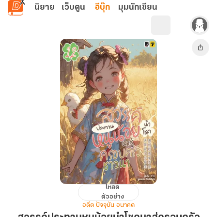
ข้ามไปยังเนื้อหาหลัก
นิยาย
เว็บตูน
อีบุ๊ก
มุมนักเขียน
โหลด
สวรรค์
ตัวอย่าง
ประทาน
อดีต ปัจจุบัน อนาคต
หนู