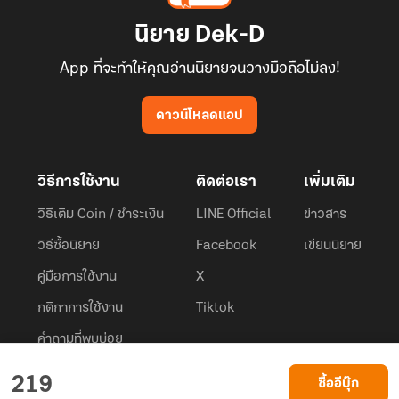
นิยาย Dek-D
App ที่จะทำให้คุณอ่านนิยายจนวางมือถือไม่ลง!
ดาวน์โหลดแอป
วิธีการใช้งาน
ติดต่อเรา
เพิ่มเติม
วิธีเติม Coin / ชำระเงิน
LINE Official
ข่าวสาร
วิธีซื้อนิยาย
Facebook
เขียนนิยาย
คู่มือการใช้งาน
X
กติกาการใช้งาน
Tiktok
คำถามที่พบบ่อย
Dek-D.com ใช้คุกกี้เพื่อพัฒนาประสบการณ์ของ ผู้ใช้ให้ดียิ่งขึ้น
219
ซื้ออีบุ๊ก
ยอมรับ
เรียนรู้เพิ่มเติมที่นี่
© 2026
Dek-D Interactive Co.,Ltd.
All rights reserved. |
Privacy Policy