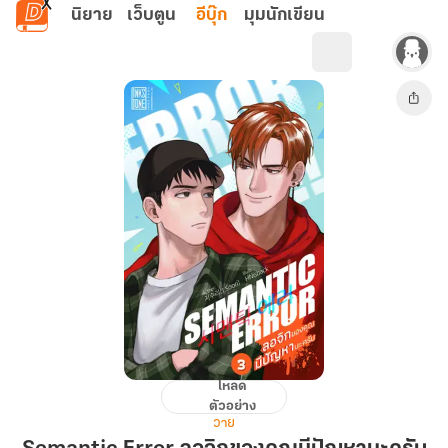
ข้ามไปยังเนื้อหาหลัก
นิยาย
เว็บตูน
อีบุ๊ก
มุมนักเขียน
โหลด
Semantic
ตัวอย่าง
Error
วาย
ลอ