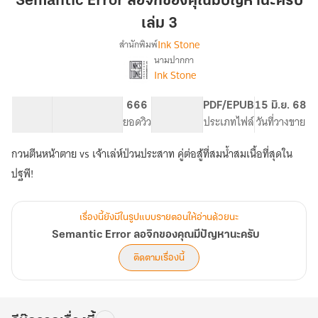
Semantic Error ลอจิกของคุณมีปัญหานะครับ
จิก
เล่ม 3
ของ
Ink Stone
สำนักพิมพ์
คุณ
นามปากกา
มี
Semantic
เรื่อง
Ink Stone
ปัญหา
Error
ลอ
นะ
75.76K
356
666
PG ทั่วไป
PDF/EPUB
15 มิ.ย. 68
จิก
ครับ
จำนวนคำ
จำนวนหน้า (A5)
ยอดวิว
ระดับเนื้อหา
ประเภทไฟล์
วันที่วางขาย
ของ
เล่ม
คุณ
3
มี
กวนตีนหน้าตาย vs เจ้าเล่ห์ป่วนประสาท คู่ต่อสู้ที่สมน้ำสมเนื้อที่สุดใน
ปัญหา
ปฐพี!
นะ
ครับ
เรื่องนี้ยังมีในรูปแบบรายตอนให้อ่านด้วยนะ
Semantic Error ลอจิกของคุณมีปัญหานะครับ
ติดตามเรื่องนี้