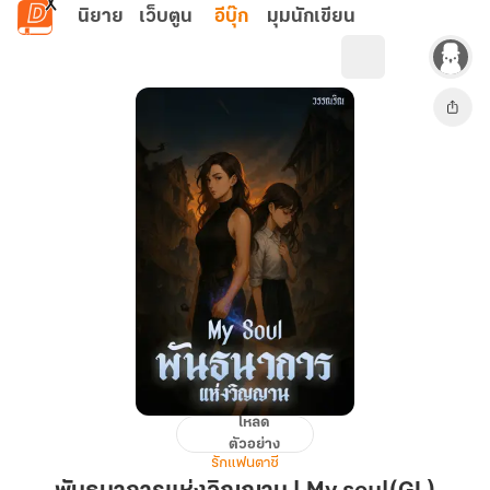
ข้ามไปยังเนื้อหาหลัก
นิยาย
เว็บตูน
อีบุ๊ก
มุมนักเขียน
โหลด
พันธนาการ
ตัวอย่าง
แห่ง
รักแฟนตาซี
วิ