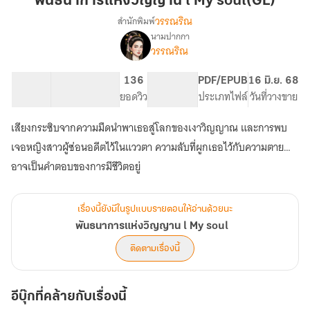
พันธนาการแห่งวิญญาน l My soul(GL)
ญญาน
วรรณริณ
สำนักพิมพ์
l
นามปากกา
เรื่อง
My
วรรณริณ
พันธนาการ
soul(GL)
แห่ง
วิ
66.26K
123
136
PG ทั่วไป
PDF/EPUB
16 มิ.ย. 68
ญญาน
จำนวนคำ
จำนวนหน้า (A5)
ยอดวิว
ระดับเนื้อหา
ประเภทไฟล์
วันที่วางขาย
l
My
เสียงกระซิบจากความมืดนำพาเธอสู่โลกของเงาวิญญาณ และการพบ
soul
เจอหญิงสาวผู้ซ่อนอดีตไว้ในแววตา ความลับที่ผูกเธอไว้กับความตาย…
อาจเป็นคำตอบของการมีชีวิตอยู่
เรื่องนี้ยังมีในรูปแบบรายตอนให้อ่านด้วยนะ
พันธนาการแห่งวิญญาน l My soul
ติดตามเรื่องนี้
อีบุ๊กที่คล้ายกับเรื่องนี้