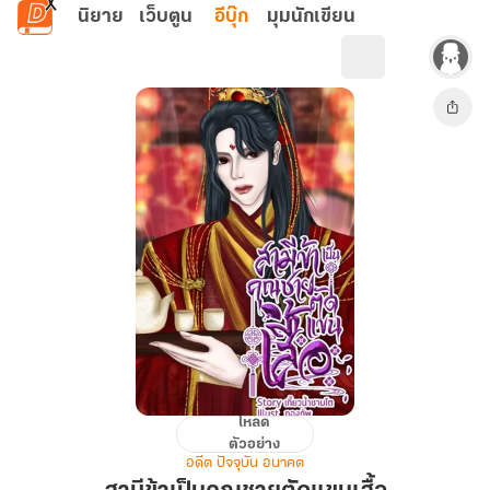
ข้ามไปยังเนื้อหาหลัก
นิยาย
เว็บตูน
อีบุ๊ก
มุมนักเขียน
โหลด
สามี
ตัวอย่าง
ข้า
อดีต ปัจจุบัน อนาคต
เป็น