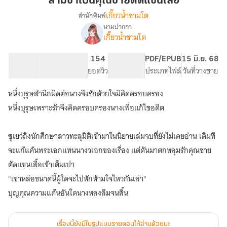
สามีข้าเป็นคุณชายตัดแขนเสื้อ
คุณชาย
เกี๊ยวน้ำชามโต
สำนักพิมพ์
ตัด
นามปากกา
เรื่อง
แขน
เกี๊ยวน้ำชามโต
สามี
เสื้อ
ข้า
เป็น
40.36K
316
154
PG ทั่วไป
PDF/EPUB
15 มิ.ย. 68
คุณชาย
จำนวนคำ
จำนวนหน้า (A5)
ยอดวิว
ระดับเนื้อหา
ประเภทไฟล์
วันที่วางขาย
ตัด
แขน
หนึ่งบุรุษสำนึกผิดต่อนางจึงรักด้วยใจมิคิดครอบครอง
เสื้อ
หนึ่งบุรุษเพราะรักจึงคิดครอบครองนางเพื่อแก้ไขอดีต
ซูเยว่ถิงนักศึกษาสาวทะลุมิติเข้ามาในนิยายเล่มจบที่ยังไม่เคยอ่าน เดิมที
จะแก้แค้นพระเอกแทนนางวเอกของเรื่อง แต่ดันมาตกหลุมรักคุณชาย
ตัดแขนเสื้อเข้าเต็มเปา
"เขาหล่อขนาดนี้ผู้ใดจะไปหักห้ามใจไหวกันเล่า"
บุญคุณความแค้นอันใดนางหลงลืมจนสิ้น
เรื่องนี้ยังมีในรูปแบบรายตอนให้อ่านด้วยนะ