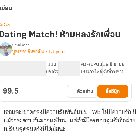
เขียน
รักอื่นๆ
Dating Match! ห้ามหลงรักเพื่อน
นามปากกา
บูตะชอบกินชาเย็น / Fairynne
Dating
รื่อง
Match!
ห้าม
32.45K
164
113
PG ทั่วไป
PDF/EPUB
16 มิ.ย. 68
หลง
จำนวนคำ
จำนวนหน้า (A5)
ยอดวิว
ระดับเนื้อหา
ประเภทไฟล์
วันที่วางขาย
รัก
เพื่อน
99.5
ตัวอย่าง
ซื้ออีบุ๊ก
เธอและเขาตกลงมีความสัมพันธ์แบบ FWB ไม่มีความรัก มีเ
แม้ว่าจะชอบกันมากแค่ไหน..แต่ถ้ามีใครตกหลุมรักอีกฝ่าย
เปลี่ยนจุดจบครั้งนี้ได้มั้ยนะ