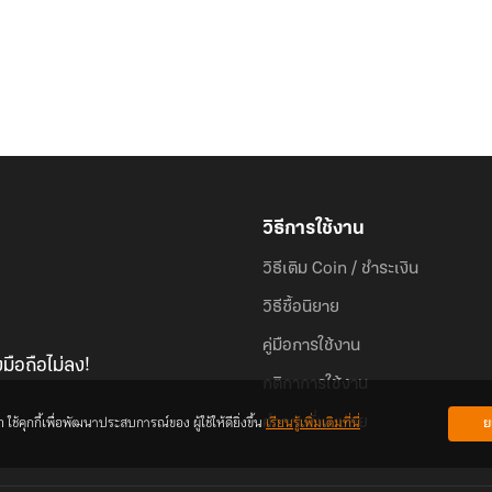
วิธีการใช้งาน
วิธีเติม Coin / ชำระเงิน
วิธีซื้อนิยาย
คู่มือการใช้งาน
มือถือไม่ลง!
กติกาการใช้งาน
้คุกกี้เพื่อพัฒนาประสบการณ์ของ ผู้ใช้ให้ดียิ่งขึ้น
เรียนรู้เพิ่มเติมที่นี่
ย
คำถามที่พบบ่อย