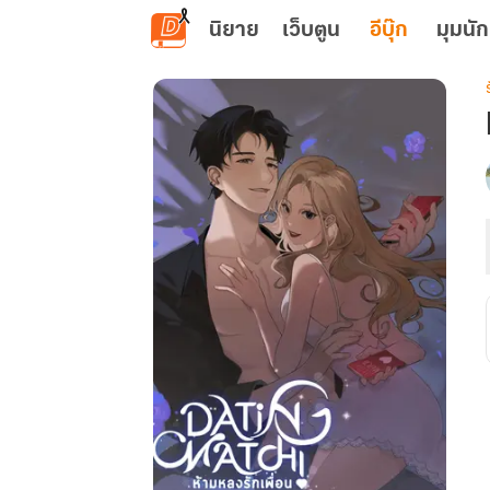
ข้ามไปยังเนื้อหาหลัก
นิยาย
เว็บตูน
อีบุ๊ก
มุมนัก
เ