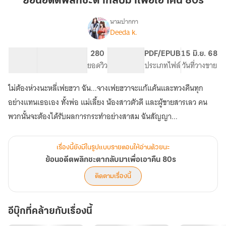
ย้อนอดีตพลิกชะตากลับมาเพื่อเอาคืน 80s
ชะตา
กลับ
นามปากกา
Deeda k.
เรื่อง
มา
ย้อน
เพื่อ
อดีต
81.94K
386
280
PG ทั่วไป
PDF/EPUB
15 มิ.ย. 68
เอา
พลิก
จำนวนคำ
จำนวนหน้า (A5)
ยอดวิว
ระดับเนื้อหา
ประเภทไฟล์
วันที่วางขาย
คืน
ชะตา
กลับ
80s
ไม่ต้องห่วงนะหลี่เฟยฮวา ฉัน...จางเฟยฮวาจะแก้แค้นและทวงคืนทุก
มา
เพื่อ
อย่างแทนเธอเอง ทั้งพ่อ แม่เลี้ยง น้องสาวตัวดี และผู้ชายสารเลว คน
เอา
พวกนั้นจะต้องได้รับผลการกระทำอย่างสาสม ฉันสัญญา...
คืน
80s
เรื่องนี้ยังมีในรูปแบบรายตอนให้อ่านด้วยนะ
ย้อนอดีตพลิกชะตากลับมาเพื่อเอาคืน 80s
ติดตามเรื่องนี้
อีบุ๊กที่คล้ายกับเรื่องนี้