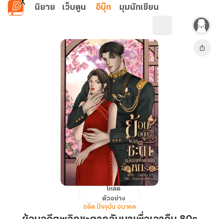
ข้ามไปยังเนื้อหาหลัก
นิยาย
เว็บตูน
อีบุ๊ก
มุมนักเขียน
โหลด
ย้อน
ตัวอย่าง
อดีต
อดีต ปัจจุบัน อนาคต
พลิก