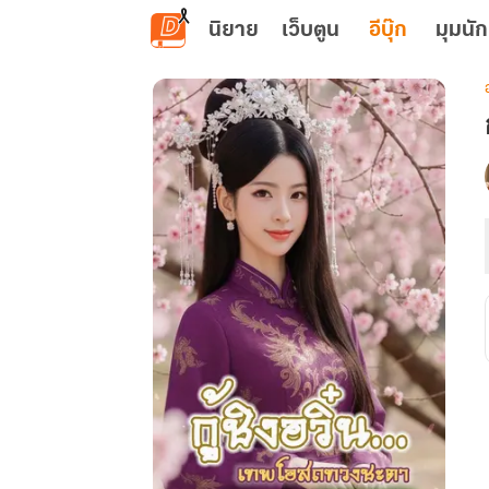
ข้ามไปยังเนื้อหาหลัก
นิยาย
เว็บตูน
อีบุ๊ก
มุมนัก
เ
ช
ว