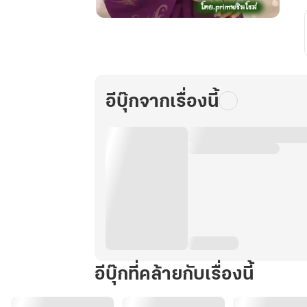
กู้
ชิ
งอ
วิ๋น
เทพ
อีบุ๊กจากเรื่องนี้
โอสถ
ทวง
ชะตา
เล่ม
1.
(1-
30)
อีบุ๊กที่คล้ายกับเรื่องนี้