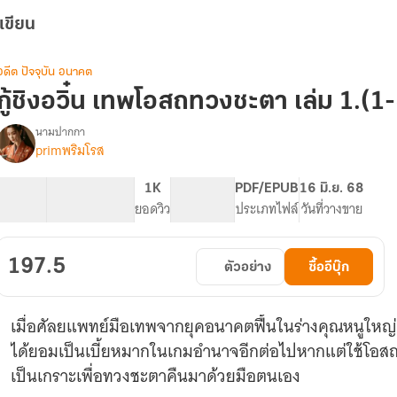
เขียน
อดีต ปัจจุบัน อนาคต
กู้ชิงอวิ๋น เทพโอสถทวงชะตา เล่ม 1.(1
นามปากกา
primพริมโรส
(จบ)กู้
รื่อง
ิ
งอ
69.13K
245
1K
PG ทั่วไป
PDF/EPUB
16 มิ.ย. 68
ิ๋น
จำนวนคำ
จำนวนหน้า (A5)
ยอดวิว
ระดับเนื้อหา
ประเภทไฟล์
วันที่วางขาย
เทพ
โอสถ
ทวง
197.5
ตัวอย่าง
ซื้ออีบุ๊ก
ชะตา
(มี
E
เมื่อศัลยแพทย์มือเทพจากยุคอนาคตฟื้นในร่างคุณหนูให
Book
)
ได้ยอมเป็นเบี้ยหมากในเกมอำนาจอีกต่อไปหากแต่ใช้โอ
เป็นเกราะเพื่อทวงชะตาคืนมาด้วยมือตนเอง