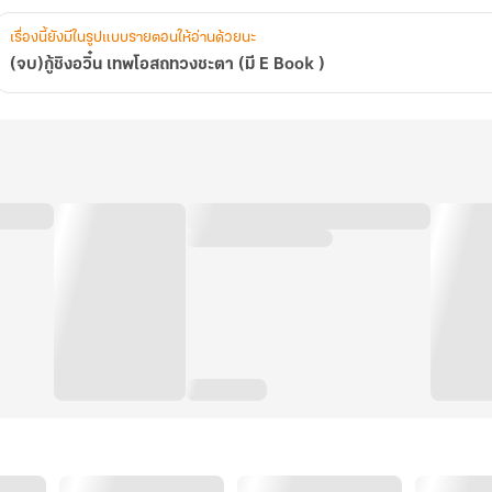
เรื่องนี้ยังมีในรูปแบบรายตอนให้อ่านด้วยนะ
(จบ)กู้ชิงอวิ๋น เทพโอสถทวงชะตา (มี E Book )