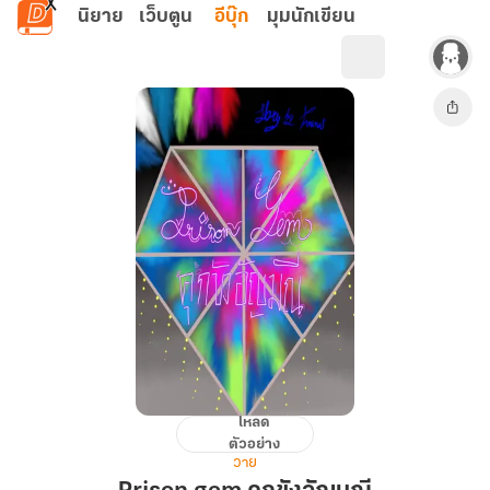
ข้ามไปยังเนื้อหาหลัก
นิยาย
เว็บตูน
อีบุ๊ก
มุมนักเขียน
โหลด
Prison
ตัวอย่าง
gem
วาย
คุก