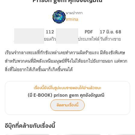
Prison gem คุกขังอัญมณี
ขัง
อัญมณี
นามปากกา
Irmina
(มี
เรื่อง
E-
BOOK)
170
112
PG ทั่วไป
PDF
17 มิ.ย. 68
prison
จำนวนหน้า (A5)
ยอดวิว
ระดับเนื้อหา
ประเภทไฟล์
วันที่วางขาย
gem
คุก
เรือนจำกลางทะเลที่กักขังเหล่าเคยทำความผิดร้ายแรง มีห้องขังพิเศษ
ขัง
สำหรับพวกคนที่มีพลังเหนือมนุษย์ที่จึงไม่ให้ออกไปยังภายนอก แต่พวก
อัญมณี
สิ่งที่ไม่อยากให้เกิดขึ้นมาก็เกิดขึ้นจนได้
เรื่องนี้ยังมีในรูปแบบรายตอนให้อ่านด้วยนะ
(มี E-BOOK) prison gem คุกขังอัญมณี
ติดตามเรื่องนี้
อีบุ๊กที่คล้ายกับเรื่องนี้