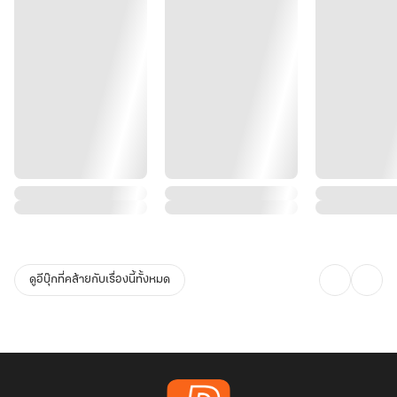
ดูอีบุ๊กที่คล้ายกับเรื่องนี้ทั้งหมด