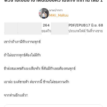
ตัวร้ายเช่นข้าชาตินี้ไม่ขอความรักจากท่าน เล่ม 1
ข้า
ชาติ
นามปากกา
MiKi_MaRuu
เรื่อง
นี้
ตัว
ไม่
ร้าย
58.41K
321
264
PG ทั่วไป
PDF/EPUB
17 มิ.ย. 68
ขอ
เช่น
จำนวนคำ
จำนวนหน้า (A5)
ยอดวิว
ระดับเนื้อหา
ประเภทไฟล์
วันที่วางขาย
ความ
ข้า
ชาติ
รัก
เขาว่าถ้าเรามีรักเราจะทุกข์
นี้
จาก
ไม่
ท่าน
ขอ
ถ้าไม่อยากทุกข์ต้องไม่มีรัก
เล่ม
ความ
1
รัก
จาก
ข้าล่ะสมเพชตัวเองเสียจริง ที่ดันมีรักเลยต้องทนทุกข์
ท่าน
(จบ
แล้ว
เอาล่ะ องค์ชายห้า ต่อจากนี้ ข้าจะไม่ขอความรัก
มี
E-
Book)