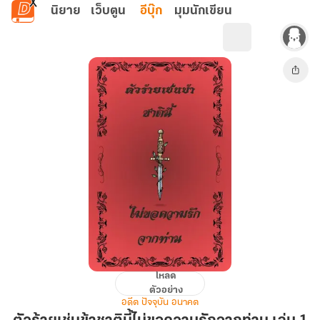
ข้ามไปยังเนื้อหาหลัก
นิยาย
เว็บตูน
อีบุ๊ก
มุมนักเขียน
โหลด
ตัว
ตัวอย่าง
ร้าย
อดีต ปัจจุบัน อนาคต
เช่น