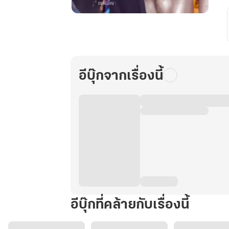
ยันต์
นำ
โชค
พก
ไว้
อีบุ๊กจากเรื่องนี้
มี
แต่
รวย
เล่ม
2
อีบุ๊กที่คล้ายกับเรื่องนี้