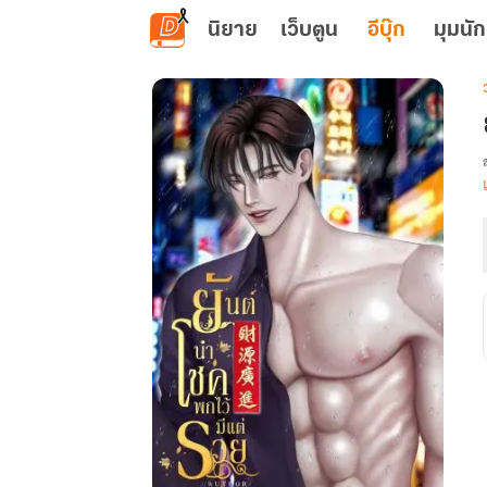
ข้ามไปยังเนื้อหาหลัก
นิยาย
เว็บตูน
อีบุ๊ก
มุมนัก
เ