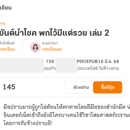
เขียน
วาย
ยันต์นำโชค พกไว้มีแต่รวย เล่ม 2
สำนักพิมพ์
นามปากกา
เทพเฉียน
เทพเฉียนหง
รื่อง
ยันต์
นำ
36.35K
164
739
NC 18
PDF/EPUB
16 มี.ค. 66
โชค
จำนวนคำ
จำนวนหน้า (A5)
ยอดวิว
ระดับเนื้อหา
ประเภทไฟล์
วันที่วางขาย
พก
ไว้
มี
145
ตัวอย่าง
ซื้ออีบุ๊ก
แต่
รวย!
#จอม
มือปราบมารผู้ถูกไล่ต้อนให้ตกตายโดยฝีมือของสำนักมืด นำ
เวท
เล่น
อินเตอร์เน็ตเข้าถึงยังมีใครบางคนใช้วิชาไสยศาสตร์ระรานผู
ของ
โดยการรับจ้างปราบผี!