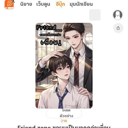
ข้ามไปยังเนื้อหาหลัก
นิยาย
เว็บตูน
อีบุ๊ก
มุมนักเขียน
โหลด
Friend
ตัวอย่าง
zone
วาย
ขอ