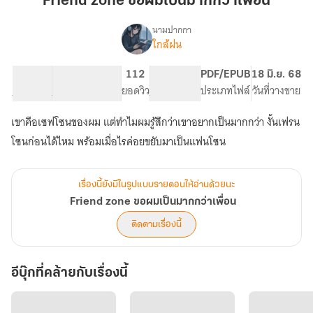
Friend zone ขอผมเป็นมากกว่าเพื่อน
ผม
เป็น
นามปากกา
ใกล้ฝน
Friend
มากกว่า
เรื่อง
zone
เพื่อน
ขอ
50.44K
269
112
PG ทั่วไป
PDF/EPUB
18 มิ.ย. 68
ผม
จำนวนคำ
จำนวนหน้า (A5)
ยอดวิว
ระดับเนื้อหา
ประเภทไฟล์
วันที่วางขาย
เป็น
มากกว่า
เขาคือเซฟโซนของผม แต่ทำไมผมรู้สึกว่าเขาอยากเป็นมากกว่า งั้นเฟรน
เพื่อน
โซนก่อนได้ไหม พร้อมเมื่อไรค่อยขยับมาเป็นแฟนโซน
เรื่องนี้ยังมีในรูปแบบรายตอนให้อ่านด้วยนะ
Friend zone ขอผมเป็นมากกว่าเพื่อน
ติดตามเรื่องนี้
อีบุ๊กที่คล้ายกับเรื่องนี้