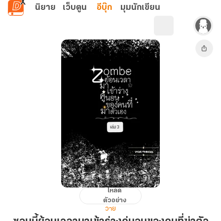
ข้ามไปยังเนื้อหาหลัก
นิยาย
เว็บตูน
อีบุ๊ก
มุมนักเขียน
โหลด
ซอมบี้
ตัวอย่าง
ย้อน
วาย
เวลา