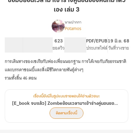
ซอมบี้ย้อนเวลามาเข้าร่างคู่นอนของคนที่ฆ่าตัว
มา
เอง เล่ม 3
เข้า
ร่าง
นามปากกา
คู่
Potamos
[E_book
เรื่อง
นอน
จบ
แล้ว]
ของ
190.22K
783
623
PG ทั่วไป
PDF/EPUB
19 มิ.ย. 68
Zombeย้อน
จำนวนคำ
จำนวนหน้า (A5)
คน
ยอดวิว
ระดับเนื้อหา
ประเภทไฟล์
วันที่วางขาย
เวลา
ที่
มา
การเดินทางของเซเรียกับพ่องเพื่อนนอกฐาน การได้เจอกับภัยธรรมชาติ
ฆ่า
เข้า
ตัว
และบรรดาซอมบี้และสิ่งมีชีวิตกลายพันธุ์ต่างๆ
ร่าง
คู่
เอง
รวมทั้งสิ้น 46 ตอน
นอน
เล่ม
ของ
3
คน
เรื่องนี้ยังมีในรูปแบบรายตอนให้อ่านด้วยนะ
ที่
[E_book จบแล้ว] Zombeย้อนเวลามาเข้าร่างคู่นอนของคนที่ฆ่าตัวเอง
ฆ่า
ตัว
ติดตามเรื่องนี้
เอง