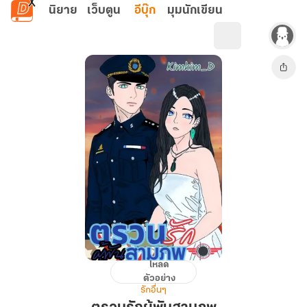
ข้ามไปยังเนื้อหาหลัก
นิยาย
เว็บตูน
อีบุ๊ก
มุมนักเขียน
โหลด
ตรวน
ตัวอย่าง
รัก
รักอื่นๆ
ผู้