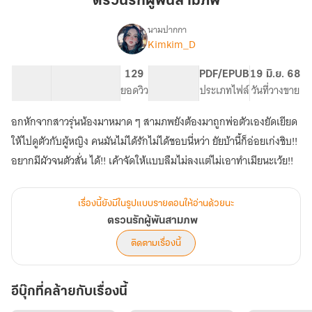
ตรวนรักผู้พันสามภพ
พัน
สาม
นามปากกา
Kimkim_D
เรื่อง
ภพ
ตรวน
รัก
26.12K
141
129
PG ทั่วไป
PDF/EPUB
19 มิ.ย. 68
ผู้
จำนวนคำ
จำนวนหน้า (A5)
ยอดวิว
ระดับเนื้อหา
ประเภทไฟล์
วันที่วางขาย
พัน
สาม
อกหักจากสาวรุ่นน้องมาหมาด ๆ สามภพยังต้องมาถูกพ่อตัวเองยัดเยียด
ภพ
ให้ไปดูตัวกับผู้หญิง คนมันไม่ได้รักไม่ได้ชอบนี่หว่า ยัยบ้านี้ก็อ่อยเก่งชิบ!!
เรื่องนี้ยังมีในรูปแบบรายตอนให้อ่านด้วยนะ
ตรวนรักผู้พันสามภพ
ติดตามเรื่องนี้
อีบุ๊กที่คล้ายกับเรื่องนี้