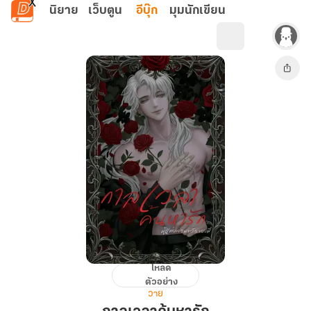
ข้ามไปยังเนื้อหาหลัก
นิยาย
เว็บตูน
อีบุ๊ก
มุมนักเขียน
โหลด
กาล
ตัวอย่าง
เวลา
วาย
ค้นหา