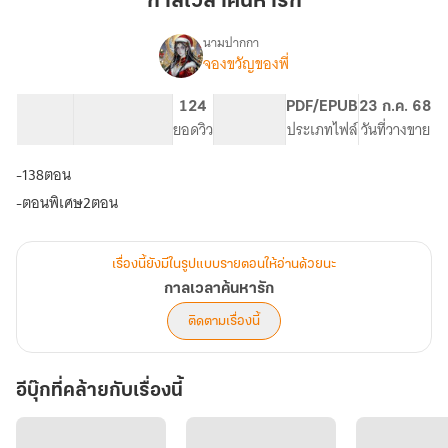
กาลเวลาค้นหารัก
รัก
นามปากกา
จองขวัญของพี่
เรื่อง
กาล
เวลา
54.73K
559
124
NC 18
PDF/EPUB
23 ก.ค. 68
ค้นหา
จำนวนคำ
จำนวนหน้า (A5)
ยอดวิว
ระดับเนื้อหา
ประเภทไฟล์
วันที่วางขาย
รัก
-138ตอน
-ตอนพิเศษ2ตอน
เรื่องนี้ยังมีในรูปแบบรายตอนให้อ่านด้วยนะ
กาลเวลาค้นหารัก
ติดตามเรื่องนี้
อีบุ๊กที่คล้ายกับเรื่องนี้