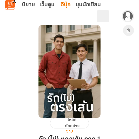
ข้ามไปยังเนื้อหาหลัก
นิยาย
เว็บตูน
อีบุ๊ก
มุมนักเขียน
โหลด
รัก
ตัวอย่าง
(ไม่)
วาย
ตรง