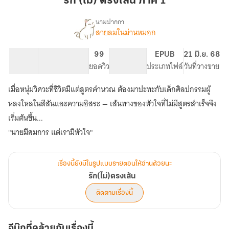
รัก (ไม่) ตรงเส้น ภาค 1
เส้น
ภาค
นามปากกา
สายลมในม่านหมอก
เรื่อง
1
รัก(ไม่)ตรง
เส้น
5.8K
53
99
PG ทั่วไป
EPUB
21 มิ.ย. 68
จำนวนคำ
จำนวนหน้า (A5)
ยอดวิว
ระดับเนื้อหา
ประเภทไฟล์
วันที่วางขาย
เมื่อหนุ่มวิศวะที่ชีวิตมีแต่สูตรคำนวณ ต้องมาปะทะกับเด็กศิลปกรรมผู้
หลงใหลในสีสันและความอิสระ — เส้นทางของหัวใจที่ไม่มีสูตรสำเร็จจึง
เริ่มต้นขึ้น...
"นายมีสมการ แต่เรามีหัวใจ"
เรื่องนี้ยังมีในรูปแบบรายตอนให้อ่านด้วยนะ
รัก(ไม่)ตรงเส้น
ติดตามเรื่องนี้
อีบุ๊กที่คล้ายกับเรื่องนี้