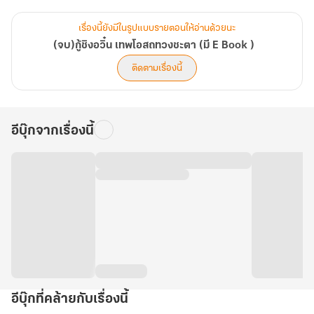
เมื่อกู้ชิงอวิ๋นคนใหม่ลืมตาขึ้น เธอหาใช่ลูกพลับนิ่มให้ผู้ใดขยี้อีกต่อไป
ด้วยหีบโอสถเทวะสมบัติล้ำค่าที่ข้ามมิติตามติดเธอมา สัญชาตญาณนัก
เรื่องนี้ยังมีในรูปแบบรายตอนให้อ่านด้วยนะ
ล่าของกู้ชิงอวิ๋นก็ถูกปลุกให้ลุกโช เธอจะไม่ยอมแยกเรือน ไม่หลบหนี
(จบ)กู้ชิงอวิ๋น เทพโอสถทวงชะตา (มี E Book )
ปัญหา และไม่ยอมเป็นเพียงเบี้ยล่างของผู้ใด แต่นางจะยึดจวนเธอจะทวง
ติดตามเรื่องนี้
คืนความยุติธรรม จัดการแม่เลี้ยงและลูกสาวตัวร้ายอย่างสาสม พลิกจวน
แม่ทัพที่ใกล้ล่มสลายให้กลายเป็น จวนหมอเทวดาที่คนทั้งแคว้นต้อง
ยำเกรง! ในมือของเธอ...การพลิกชีวิต พลิกความตาย...เป็นเพียงเรื่อง
อีบุ๊กจากเรื่องนี้
พลิกฝ่ามือ!
หีบโอสถเทวะใบนี้ไม่ใช่แค่กล่องยา...มันคือมิติส่วนตัวที่เก็บทุกสรรพสิ่ง!
ตั้งแต่สมุนไพรที่ว่าหายากงอกกันเต็มมิติไปหมด ทั้งเครื่องมือแพทย์
ตำรา อาหาร ข้าวของมากมาย ไปจนถึงอาวุธลับ มันไม่เพียงแต่เป็นคลัง
สรรพวิชาแต่ยังเป็น มิติแห่งการฝึกฝน ที่ขัดเกลาทั้งพลังปราณ, พลังจิต,
และวิชาต่อสู้ให้เธอตั้งแต่เด็ก ใบหน้าที่เคยอัปลักษณ์น่ะหรือ?เดี๋ยวเธอ
จัดการเอง เอาให้งามล้มแคว้นไปเลยยังได้!
ชื่อเสียงของ หมอเทวดากู้ ดังกระฉ่อนไปทั่วหล้า ดึงดูดทั้งมิตรและ
ศัตรู...และหนึ่งในผู้ที่ถูกดึงดูดเข้ามาในวังวนแห่งอำนาจของนาง...คือ
อีบุ๊กที่คล้ายกับเรื่องนี้