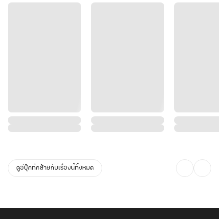
องค์ชายหลี่จิ่นหยาง บุรุษสูงศักดิ์ผู้มีรอยยิ้มซ่อนคมดาบ...
สงคราม การเมือง ความลับดำมืดของราชวงศ์ และปริศนาของหีบโอสถ
เทวะที่อาจเชื่อมโยงกับชะตากรรมของทั้งดินแดน...ทั้งหมดนี้กำลังจะ
ผลักดันให้เธอต้องเผชิญหน้ากับบททดสอบที่เดิมพันด้วยชีวิต และความ
รู้สึกที่เริ่มก่อตัวขึ้นกับองค์ชายผู้ซับซ้อนและให้ความรู้สึกคุ้นเคยคนนั้น
ด้วย!
เธอไม่ได้กลับมาเพื่อมีชีวิตรอด...แต่นางกลับมาเพื่อเป็นตำนาน!
เรื่องราวการต่อสู้ที่ดุเดือด หักมุม และเข้มข้นจนทำให้คุณ...ไม่อาจวาง
ลง!
ด้วยรัก
ดูอีบุ๊กที่คล้ายกับเรื่องนี้ทั้งหมด
primพริมโรส