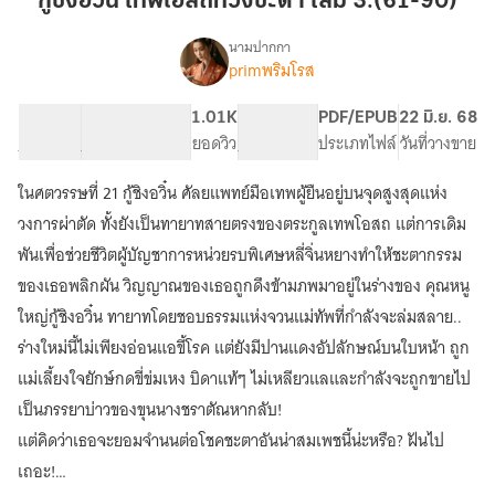
กู้ชิงอวิ๋น เทพโอสถทวงชะตา เล่ม 3.(61-90)
วิ๋น
เทพ
นามปากกา
primพริมโรส
(จบ)กู้
โอสถ
เรื่อง
ชิ
ทวง
งอ
70.29K
529
1.01K
PG ทั่วไป
PDF/EPUB
22 มิ.ย. 68
ชะตา
วิ๋น
จำนวนคำ
จำนวนหน้า (A5)
ยอดวิว
ระดับเนื้อหา
ประเภทไฟล์
วันที่วางขาย
เล่ม
เทพ
3.
โอสถ
ในศตวรรษที่ 21 กู้ชิงอวิ๋น ศัลยแพทย์มือเทพผู้ยืนอยู่บนจุดสูงสุดแห่ง
ทวง
(61-
วงการผ่าตัด ทั้งยังเป็นทายาทสายตรงของตระกูลเทพโอสถ แต่การเดิม
ชะตา
90)
(มี
พันเพื่อช่วยชีวิตผู้บัญชาการหน่วยรบพิเศษหลี่จิ่นหยางทำให้ชะตากรรม
E
ของเธอพลิกผัน วิญญาณของเธอถูกดึงข้ามภพมาอยู่ในร่างของ คุณหนู
Book
)
ใหญ่กู้ชิงอวิ๋น ทายาทโดยชอบธรรมแห่งจวนแม่ทัพที่กำลังจะล่มสลาย..
ร่างใหม่นี้ไม่เพียงอ่อนแอขี้โรค แต่ยังมีปานแดงอัปลักษณ์บนใบหน้า ถูก
แม่เลี้ยงใจยักษ์กดขี่ข่มเหง บิดาแท้ๆ ไม่เหลียวแลและกำลังจะถูกขายไป
เป็นภรรยาบ่าวของขุนนางชราตัณหากลับ!
แต่คิดว่าเธอจะยอมจำนนต่อโชคชะตาอันน่าสมเพชนี้น่ะหรือ? ฝันไป
เถอะ!