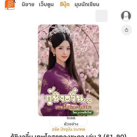
ข้ามไปยังเนื้อหาหลัก
นิยาย
เว็บตูน
อีบุ๊ก
มุมนักเขียน
โหลด
กู้
ตัวอย่าง
ชิ
อดีต ปัจจุบัน อนาคต
งอ