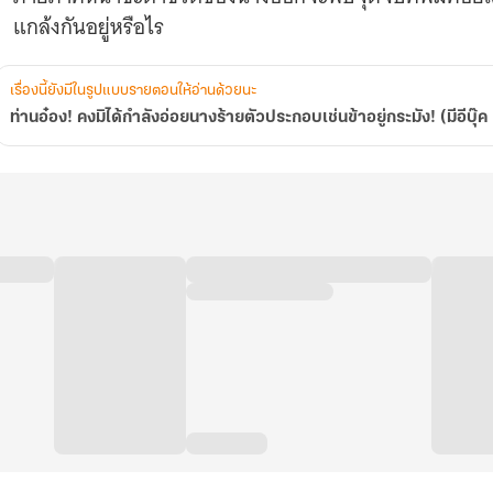
อยู่
แกล้งกันอยู่หรือไร
กระมัง!
(มี
อี
บุ๊ค
เรื่องนี้ยังมีในรูปแบบรายตอนให้อ่านด้วยนะ
1-
ท่านอ๋อง! คงมิได้กำลังอ่อยนางร้ายตัวประกอบเช่นข้าอยู่กระมัง! (มีอีบุ
2-
3จบ)