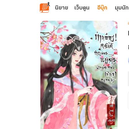
ข้ามไปยังเนื้อหาหลัก
นิยาย
เว็บตูน
อีบุ๊ก
มุมนัก
เ