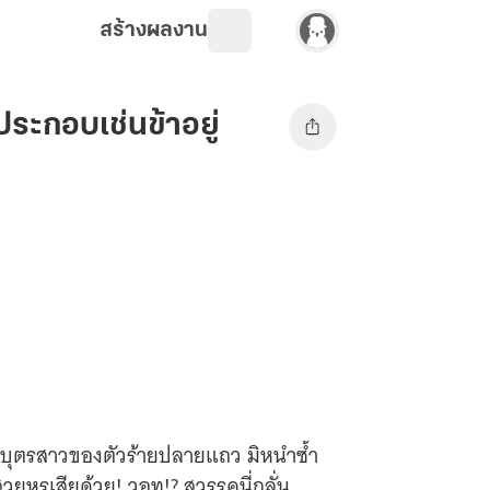
สร้างผลงาน
ประกอบเช่นข้าอยู่
ร่างบุตรสาวของตัวร้ายปลายแถว มิหนำซ้ำ
รูเสียด้วย! วอท!? สวรรคนี่กลั่น