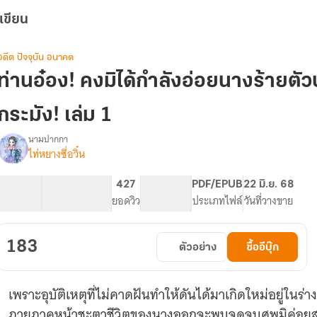
เขียน
อดีต ปัจจุบัน อนาคต
ท่านอ๋อง! คงมิได้กำลังอ่อยนางร้ายตัว
กระมัง! เล่ม 1
นามปากกา
ไท่หยางซี่อวิ๋น
รื่อง
ท่าน
อ๋อง!
204.24K
930
427
PG ทั่วไป
PDF/EPUB
22 มิ.ย. 68
คง
จำนวนคำ
จำนวนหน้า (A5)
ยอดวิว
ระดับเนื้อหา
ประเภทไฟล์
วันที่วางขาย
มิได้
กำลัง
อ่อย
183
ตัวอย่าง
ซื้ออีบุ๊ก
นาง
ร้าย
ตัวประกอบ
เพราะอุบัติเหตุที่ไม่คาดฝันทำให้ดันได้มาเกิดใหม่อยู่ใน
เช่น
ข้า
ภายภาคหน้าชะตาชีวิตของนางออกจะพบจุดจบศพมิค่อยสวยห