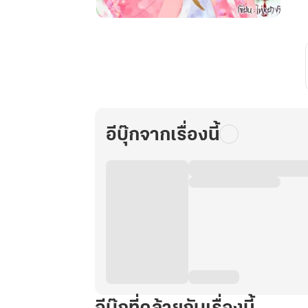
ท่าน
อ๋อง!
คง
มิได้
กำลัง
อ่อย
นาง
อีบุ๊กจากเรื่องนี้
ร้าย
ตัวประกอบ
เช่น
ข้า
อยู่
กระมัง!
เล่ม
1