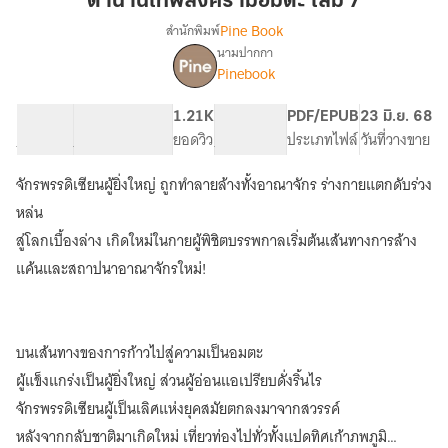
ตำนานเทพสงครามอมตะ เล่ม 7
อมตะ
Pine Book
สำนักพิมพ์
เล่ม
นามปากกา
เรื่อง
7
Pinebook
ตำนาน
เทพ
สงคราม
94.16K
622
1.21K
PG ทั่วไป
PDF/EPUB
23 มิ.ย. 68
อมตะ
จำนวนคำ
จำนวนหน้า (A5)
ยอดวิว
ระดับเนื้อหา
ประเภทไฟล์
วันที่วางขาย
[นิยาย
แปล]
จักรพรรดิเซียนผู้ยิ่งใหญ่ ถูกทำลายล้างทั้งอาณาจักร ร่างกายแตกดับร่วง
หล่น
สู่โลกเบื้องล่าง เกิดใหม่ในกายผู้พิชิตบรรพกาลเริ่มต้นเส้นทางการล้าง
แค้นและสถาปนาอาณาจักรใหม่!
บนเส้นทางของการก้าวไปสู่ความเป็นอมตะ
ผู้แข็งแกร่งเป็นผู้ยิ่งใหญ่ ส่วนผู้อ่อนแอเปรียบดั่งริ้นไร
จักรพรรดิเซียนผู้เป็นเลิศแห่งยุคสมัยตกลงมาจากสวรรค์
หลังจากกลับชาติมาเกิดใหม่ เที่ยวท่องไปทั่วทั้งแปดทิศเก้าภพภูมิ