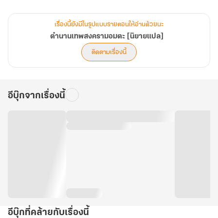
ตั้งตนเป็นศัตรูกับมรรคาสามสายหลัก ตั้งใจฝึกฝนรอวันหวนคืนสู่โลก
เซียน
เรื่องนี้ยังมีในรูปแบบรายตอนให้อ่านด้วยนะ
แต่เขากลับค้นพบความลับบางอย่าง
ตำนานเทพสงครามอมตะ [นิยายแปล]
"การกลับมาเกิดใหม่ของข้า หรือว่าจะเป็นแผนของใครบางคน..."
ติดตามเรื่องนี้
อีบุ๊กจากเรื่องนี้
อีบุ๊กที่คล้ายกับเรื่องนี้