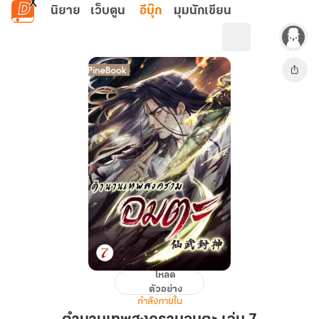
ข้ามไปยังเนื้อหาหลัก
นิยาย
เว็บตูน
อีบุ๊ก
มุมนักเขียน
โหลด
ตำนาน
ตัวอย่าง
เทพ
กำลังภายใน
สงคราม