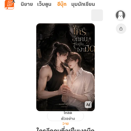
ข้ามไปยังเนื้อหาหลัก
นิยาย
เว็บตูน
อีบุ๊ก
มุมนักเขียน
โหลด
ใคร
ตัวอย่าง
อีก
วาย
คน