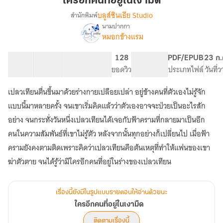
ใครอีกคนที่อยู่ในเงามืด
ที่
บลูส์ซินเธีย Studio
สำนักพิมพ์
อยู่
นามปากกา
เรื่อง
ใน
หมอกข้างแรม
ใคร
เงามืด
อีก
คน
25 ตอน
27.09K
171
128
NC 18
PDF/EPUB
23 ก.
ที่
สารบัญ
จำนวนคำ
จำนวนหน้า (A5)
ยอดวิว
ระดับเนื้อหา
ประเภทไฟล์
วันที่
อยู่
ใน
เปลวเทียนตื่นขึ้นมาด้วยร่างกายเปลือยเปล่า อยู่ข้างคนที่ตัวเองไม่รู้จัก
เงามืด
แบบนี้มาหลายครั้ง จนเขาเริ่มคิดแล้วว่าตัวเองอาจจะป่วยเป็นอะไรสัก
อย่าง จนกระทั่งวันหนึ่งเปลวเทียนได้เจอกับฟ้าครามที่กลายมาเป็นอีก
คนในความสัมพันธ์ที่เขาไม่รู้ตัว หลังจากนั้นทุกอย่างก็เปลี่ยนไป เมื่อฟ้า
ครามยังคงตามติดเพราะคิดว่าเปลวเทียนคือต้นเหตุที่ทำให้แฟนของเขา
ฆ่าตัวตาย จนได้รู้ว่ามีใครอีกคนที่อยู่ในร่างของเปลวเทียน
เรื่องนี้ยังมีในรูปแบบรายตอนให้อ่านด้วยนะ
ใครอีกคนที่อยู่ในเงามืด
ติดตามเรื่องนี้