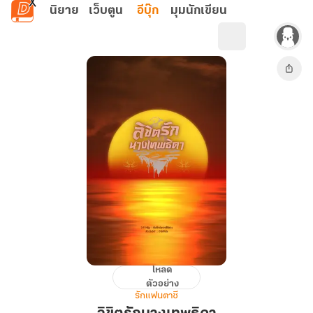
ข้ามไปยังเนื้อหาหลัก
นิยาย
เว็บตูน
อีบุ๊ก
มุมนักเขียน
โหลด
ลิขิต
ตัวอย่าง
รัก
รักแฟนตาซี
นาง