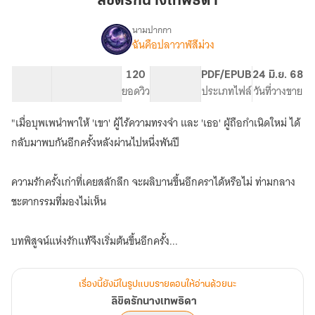
ลิขิตรักนางเทพธิดา
เทพธิดา
นามปากกา
ฉันคือปลาวาฬสีม่วง
เรื่อง
ลิขิต
รัก
44.95K
264
120
PG ทั่วไป
PDF/EPUB
24 มิ.ย. 68
นาง
จำนวนคำ
จำนวนหน้า (A5)
ยอดวิว
ระดับเนื้อหา
ประเภทไฟล์
วันที่วางขาย
เทพธิดา
"เมื่อบุพเพนำพาให้ 'เขา' ผู้ไร้ความทรงจำ และ 'เธอ' ผู้ถือกำเนิดใหม่ ได้
กลับมาพบกันอีกครั้งหลังผ่านไปหนึ่งพันปี
ความรักครั้งเก่าที่เคยสลักลึก จะผลิบานขึ้นอีกคราได้หรือไม่ ท่ามกลาง
ชะตากรรมที่มองไม่เห็น
บทพิสูจน์แห่งรักแท้จึงเริ่มต้นขึ้นอีกครั้ง...
เรื่องนี้ยังมีในรูปแบบรายตอนให้อ่านด้วยนะ
ลิขิตรักนางเทพธิดา