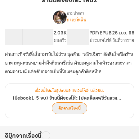
ร้านนี้ผีจองโต๊ะ เล่ม2
จอง
โต๊ะ
นามปากกา
ถงเยว่หลิน
(มีebook1-
เล่ม2
เรื่อง
5
จบ)
60.71K
383
2.03K
PG ทั่วไป
PDF/EPUB
26 มิ.ย. 68
ร้าน
จำนวนคำ
จำนวนหน้า (A5)
ยอดวิว
ระดับเนื้อหา
ประเภทไฟล์
วันที่วางขาย
นี้
ผี
ผ่านภารกิจวันสิ้นโลกมานับไม่ถ้วน สุดท้าย "หลิวเฉียว" ตัดสินใจเปิดร้าน
จอง
อาหารสุดหลอนยามค่ำคืนที่ถนนซีเล่อ ด้วยเมนูตามใจเจ้าของและราคา
โต๊ะ
[ปลด
ตามอารมณ์ แต่กลับกลายเป็นที่นิยมจนลูกค้าติดหนึบ!
ล็อค
ฟรี
วัน
เรื่องนี้ยังมีในรูปแบบรายตอนให้อ่านด้วยนะ
ละ
(มีebook1-5 จบ) ร้านนี้ผีจองโต๊ะ [ปลดล็อคฟรีวันละตอน]
ตอน]
ติดตามเรื่องนี้
อีบุ๊กจากเรื่องนี้