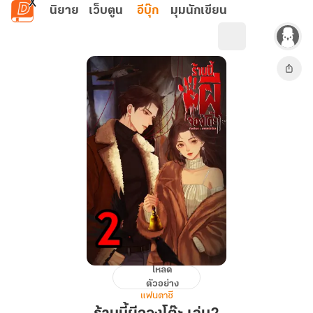
ข้ามไปยังเนื้อหาหลัก
นิยาย
เว็บตูน
อีบุ๊ก
มุมนักเขียน
โหลด
ร้าน
ตัวอย่าง
นี้
แฟนตาซี
ผี