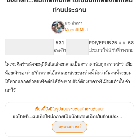
ขอโทษที...ผมเกิดใหม่กลายเป็นนักแสดงเด็กเส้น
ใหม่
ท่านประธาน
กลาย
เป็น
นามปากกา
นัก
MoonlitMist
เรื่อง
ขอโทษ
แสดง
ที...ผม
เด็ก
94.67K
441
531
PG ทั่วไป
PDF/EPUB
25 มิ.ย. 68
เกิด
จำนวนคำ
จำนวนหน้า (A5)
เส้น
ยอดวิว
ระดับเนื้อหา
ประเภทไฟล์
วันที่วางขาย
ใหม่
ท่าน
กลาย
ใครจะคิดว่าหลังทะลุมิติอัณณ์จะกลายเป็นดาราตกอับถูกตราหน้าว่าเมีย
ประธาน
เป็น
นัก
น้อยเจ้าของค่าย?ก็เพราะไอ้แฟนเฮงซวยของร่างนี้ คิดว่าฉันคนนี้จะยอม
แสดง
ให้พวกแกกดหัวต่อหรือต่อให้ต้องขายตัวก็ต้องราคาพรีเมียมเท่านั้น จำ
เด็ก
เอาไว้
เส้น
ท่าน
ประธาน
[มี
เรื่องนี้ยังมีในรูปแบบรายตอนให้อ่านด้วยนะ
E-
ขอโทษที...ผมเกิดใหม่กลายเป็นนักแสดงเด็กเส้นท่านประธาน [มี E-book]
book]
ติดตามเรื่องนี้