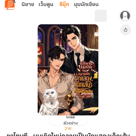
ข้ามไปยังเนื้อหาหลัก
นิยาย
เว็บตูน
อีบุ๊ก
มุมนักเขียน
โหลด
ขอโทษ
ตัวอย่าง
ที...ผม
วาย
เกิด