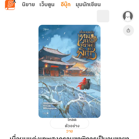
ข้ามไปยังเนื้อหาหลัก
นิยาย
เว็บตูน
อีบุ๊ก
มุมนักเขียน
โหลด
เมื่อ
ตัวอย่าง
ผม
วาย
แต่ง