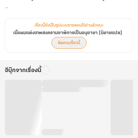
เพื่อรักษาชีวิตน้อยๆนี้ไว้
เขาต้องเปลี่ยนแปลงชะตากรรมของตนเองให้ได้
เรื่องนี้ยังมีในรูปแบบรายตอนให้อ่านด้วยนะ
เมื่อผมแต่งเทพสงครามขาพิการเป็นอนุชายา [นิยายแปล]
...ในเมื่อกลับก็กลับไม่ได้แล้ว
ติดตามเรื่องนี้
เช่นนั้นก็ต้องหาทางทำให้ฮั่วอู๋จิ้วเห็นความจริงใจของเขา
และเป็นพันธมิตรกับเขาให้จงได้!
อีบุ๊กจากเรื่องนี้