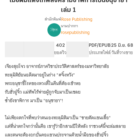
เมื่อผมแต่งเทพสงครามขาพิการเป็นอนุชายา
เทพ
เล่ม 1
สงคราม
Rose Publishing
สำนักพิมพ์
ขา
นามปากกา
พิการ
เรื่อง
rosepublishing
เมื่อ
เป็น
ผม
อนุชา
แต่ง
120.01K
385
402
PG ทั่วไป
PDF/EPUB
25 มิ.ย. 68
ยา
เทพ
จำนวนคำ
จำนวนหน้า (A5)
ยอดวิว
ระดับเนื้อหา
ประเภทไฟล์
วันที่วางขาย
เล่ม
สงคราม
1
ขา
เจียงสุยโจว อาจารย์ภาควิชาประวัติศาสตร์ของมหาวิทยาลัย
พิการ
ทะลุมิติย้อนอดีตมาอยู่ในร่าง "#จิ้งหวัง"
เป็น
อนุชา
พระอนุชาขี้โรคของหวงตี้ในคืนที่ต้องเข้าหอ
ยา
รับฮั่วอู๋จิ้ว แม่ทัพไร้พ่ายผู้ถูกจับมาเป็นเชลย
[นิยาย
ซ้ำยังขาพิการ มาเป็น "อนุชายา"!
แปล]
ไม่เพียงตกใจที่พบว่าตนเองทะลุมิติมาเป็น "ชายตัดแขนเสื้อ"
แต่ที่น่าตกใจกว่านั้นคือ เขารู้ว่าอีกสามปีให้หลัง ราชวงศ์นี้จะล่มสลาย
และตนจะต้องถูกบั่นคอแขวนประจานด้วยน้ำมือของฮั่วอู๋จิ้ว