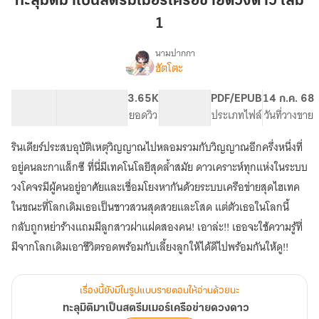
ทะลุมิติมาเป็นสตรีมเมอร์เครือข่ายดวงดาว เล่ม
เป็น
1
สตรี
ม
นามปากกา
เม
ฮัตโตะ
เรื่อง
ทะลุ
อร์
มิติ
เครือ
160.95K
567
3.65K
PG ทั่วไป
PDF/EPUB
14 ก.ค. 68
มา
จำนวนคำ
จำนวนหน้า (A5)
ข่าย
ยอดวิว
ระดับเนื้อหา
ประเภทไฟล์
วันที่วางขาย
เป็น
ดวงดาว
สตรี
รินเดียร์ประสบอุบัติเหตุวิญญาณไปหลอมรวมกับวิญญาณอีกครึ่งหนึ่งที่
เล่ม
ม
เม
1
อยู่คนละกาแล็กซี ที่นี่มีเทคโนโลยีสุดล้ำสมัย ดาวเคราะห์ทุกแห่งในระบบ
อร์
วงโคจรมีผู้คนอยู่อาศัยและเชื่อมโยงหากันด้วยระบบเครือข่ายสุดไฮเทค
เครือ
ในขณะที่โลกเดิมเธอเป็นชาวสวนสุดสวยและโสด แต่ตัวเธอในโลกนี้
ข่าย
ดวงดาว
กลับถูกหย่าร้างแถมมีลูกสาวฝาแฝดสองคน! เอาล่ะ!! เธอจะใช้ความรู้ที่
มีจากโลกเดิมเอาชีวิตรอดพร้อมกับเลี้ยงลูกให้ได้ดีไปพร้อมกันให้ดู!!
เรื่องนี้ยังมีในรูปแบบรายตอนให้อ่านด้วยนะ
ทะลุมิติมาเป็นสตรีมเมอร์เครือข่ายดวงดาว