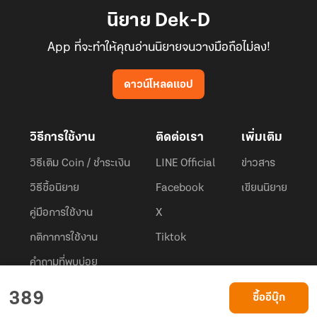
นิยาย Dek-D
App ที่จะทำให้คุณอ่านนิยายจนวางมือถือไม่ลง!
ดาวน์โหลดแอป
วิธีการใช้งาน
ติดต่อเรา
เพิ่มเติม
วิธีเติม Coin / ชำระเงิน
LINE Official
ข่าวสาร
วิธีซื้อนิยาย
Facebook
เขียนนิยาย
คู่มือการใช้งาน
X
กติกาการใช้งาน
Tiktok
คำถามที่พบบ่อย
Dek-D.com ใช้คุกกี้เพื่อพัฒนาประสบการณ์ของ ผู้ใช้ให้ดียิ่งขึ้น
389
ซื้ออีบุ๊ก
ยอมรับ
เรียนรู้เพิ่มเติมที่นี่
© 2026
Dek-D Interactive Co.,Ltd.
All rights reserved. |
Privacy Policy