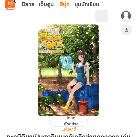
ข้ามไปยังเนื้อหาหลัก
นิยาย
เว็บตูน
อีบุ๊ก
มุมนักเขียน
โหลด
ทะลุ
ตัวอย่าง
มิติ
แฟนตาซี
มา