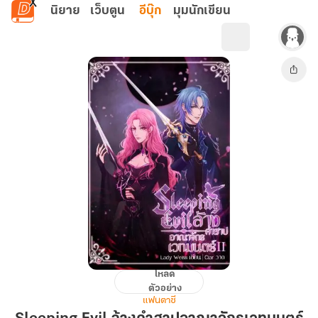
ข้ามไปยังเนื้อหาหลัก
นิยาย
เว็บตูน
อีบุ๊ก
มุมนักเขียน
โหลด
Sleeping
ตัวอย่าง
Evil
แฟนตาซี
ล้าง