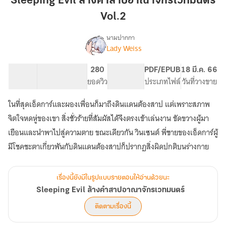
Sleeping Evil ล้างคำสาปอาณาจักรเวทมนตร์
คำ
Vol.2
สาป
อาณาจักร
นามปากกา
เวทมนตร์
Lady Weiss
Sleeping
เรื่อง
Vol.2
Evil
ล้าง
113.7K
470
280
PG ทั่วไป
PDF/EPUB
18 มี.ค. 66
คำ
จำนวนคำ
จำนวนหน้า (A5)
ยอดวิว
ระดับเนื้อหา
ประเภทไฟล์
วันที่วางขาย
สาป
อาณาจักร
ในที่สุดเอ็ดการ์และผองเพื่อนก็มาถึงดินแดนต้องสาป แต่เพราะสภาพ
เวทมนตร์
จิตใจหดหู่ของเขา สิ่งชั่วร้ายที่สัมผัสได้จึงตรงเข้าเล่นงาน ขัดขวางผู้มา
เยือนและนำพาไปสู่ความตาย ขณะเดียวกัน วินเซนต์ พี่ชายของเอ็ดการ์ผู้
มีโชคชะตาเกี่ยวพันกับดินแดนต้องสาปก็ปรากฏสิ่งผิดปกติบนร่างกาย
เรื่องนี้ยังมีในรูปแบบรายตอนให้อ่านด้วยนะ
Sleeping Evil ล้างคำสาปอาณาจักรเวทมนตร์
ติดตามเรื่องนี้