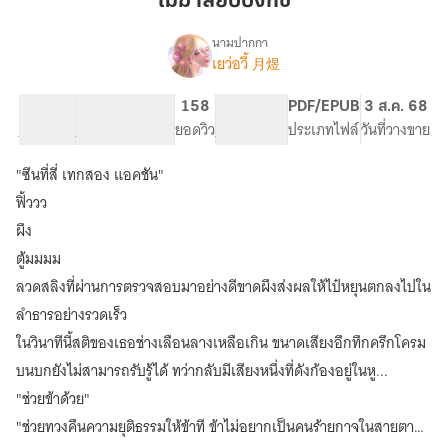
เมฆาสยบบงกช
นามปากกา
เยว่อวี้ 月煜
เรื่อง
เมฆา
สยบ
66.45K
339
158
PG ทั่วไป
PDF/EPUB
3 ส.ค. 68
บงกช
จำนวนคำ
จำนวนหน้า (A5)
ยอดวิว
ระดับเนื้อหา
ประเภทไฟล์
วันที่วางขาย
"ซีนที่สี่ เทกสอง แอคชัน"
ฟิ้ววว
ผึง
ตู้มมมม
ลวดสลิงที่ผ่านการตรวจสอบมาอย่างดีขาดผึงส่งผลให้ไป๋หยุนตกลงไปใน
ลำธารอย่างรวดเร็ว
ในวินาทีนี้สติของเธอช่างเลือนลางเหลือเกิน ขนาดเสียงอึกทึกครึกโครม
บนบกยังไม่สามารถรับรู้ได้ ทว่ากลับมีเสียงหนึ่งที่ดังก้องอยู่ในหู...
"ช่วยข้าด้วย"
"ช่วยทวงคืนความยุติธรรมให้ข้าที ข้าไม่อยากเป็นคนร้ายกาจในสายตา