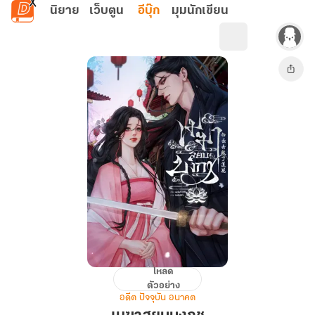
ข้ามไปยังเนื้อหาหลัก
นิยาย
เว็บตูน
อีบุ๊ก
มุมนักเขียน
โหลด
เมฆา
ตัวอย่าง
สยบ
อดีต ปัจจุบัน อนาคต
บงกช