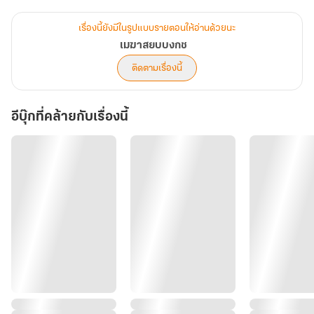
ของผู้ใดอีกแล้ว"
เรื่องนี้ยังมีในรูปแบบรายตอนให้อ่านด้วยนะ
"ฮืออออ เป็นความผิดของข้าเอง ฮือออ ข้าผิดเองที่ทำให้หยุนเจี่ยวิปลาส
เมฆาสยบบงกช
ไปแล้ว ฮือออ"
ติดตามเรื่องนี้
แต่แทนที่ไป๋หยุนจะฟื้นขึ้นมาเจอหมอหรือพยาบาล กลับต้องเจอสตรี
แปลกหน้าร้องไห้ใส่ ทั้งยังมากล่าวหาว่าตนวิปลาสอีก!
อีบุ๊กที่คล้ายกับเรื่องนี้
ต่อมาเมื่อไป๋หยุนได้รับความทรงจำจากเจ้าของร่าง จึงได้รู้ว่าพฤติกรรม
ร้ายกาจเหล่านี้ไม่ได้เกิดจากบุพการีที่ ตามใจมากไป แต่เป็น ความจงใจ
ของคนรอบกายต่างหาก โดยเฉพาะ น้องสาวต่างมารดา ที่มีนามว่า ไป๋
เหลียน
ไป๋เหลียน แม่ดอกบัวขาวแบบเธอ จะสู้ ไป๋หยุน เมฆสีขาวแบบฉันได้
อย่างไร แค่ชื่อระดับความสูงก็แตกต่างกันมากโขแล้ว ฝีมือการแสดงก็
อย่าหวังจะเทียบชั้นกันได้!
คอยดูเถอะ ฉันจะทำตัวให้น่าสงสารกว่าเธอเป็นร้อยเท่าเลย!!!