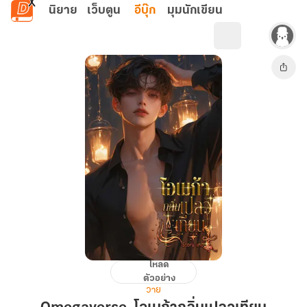
ข้ามไปยังเนื้อหาหลัก
นิยาย
เว็บตูน
อีบุ๊ก
มุมนักเขียน
โหลด
Omegaverse.
ตัวอย่าง
โอ
วาย
เม