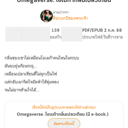
Omegaverse. โอเมก้ากลิ่นเปลวเทียน
ก้า
กลิ่น
นามปากกา
ด็อกแกบีของพระเจ้า
Omegaverse.
เปลว
เรื่อง
โอ
เทียน
เม
14.88K
91
139
PG ทั่วไป
PDF/EPUB
2 ก.ค. 68
ก้า
จำนวนคำ
จำนวนหน้า (A5)
ยอดวิว
ระดับเนื้อหา
ประเภทไฟล์
วันที่วางขาย
กลิ่น
เปลว
เทียน
กลิ่นของเขาไม่เหมือนโอเมก้าคนไหนในระบบ
(มี
e-
มันอบอุ่นร้อนระอุ…
book.)
เหมือนเปลวเทียนที่ไม่ลุกเป็นไฟ
แต่กลับเผาจิตใจอัลฟ่าให้ลุ่มหลง
เรื่องนี้ยังมีในรูปแบบรายตอนให้อ่านด้วยนะ
Omegaverse. โอเมก้ากลิ่นเปลวเทียน (มี e-book.)
ติดตามเรื่องนี้