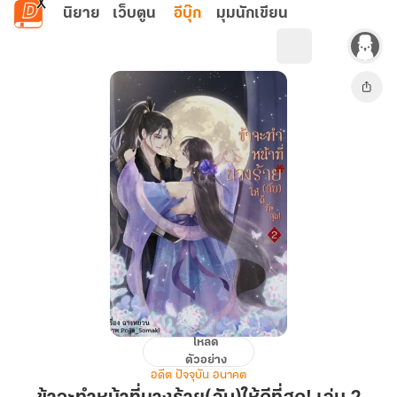
ข้ามไปยังเนื้อหาหลัก
นิยาย
เว็บตูน
อีบุ๊ก
มุมนักเขียน
โหลด
ข้า
ตัวอย่าง
จะ
อดีต ปัจจุบัน อนาคต
ทำ