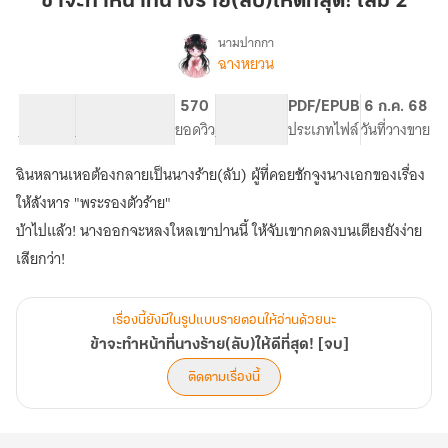
ข้าจะทำหน้าที่นางร้าย(ลับ)ให้ดีที่สุด! เล่ม 2
หน้าที่
นาง
นามปากกา
ฉางหยวน
เรื่อง
ร้าย(ลับ)ให้
ข้า
ดี
จะ
80.44K
397
570
PG ทั่วไป
PDF/EPUB
6 ก.ค. 68
ที่สุด!
ทำ
จำนวนคำ
จำนวนหน้า (A5)
ยอดวิว
ระดับเนื้อหา
ประเภทไฟล์
วันที่วางขาย
เล่ม
หน้าที่
นาง
2
ฉินหลานเหอต้องกลายเป็นนางร้าย(ลับ) ผู้ที่คอยชักจูงนางเอกของเรื่อง
ร้าย(ลับ)ให้
ดี
ให้สังหาร "พระรองตัวร้าย"
ที่สุด!
บ้าไปแล้ว! นางออกจะหลงใหลเขาปานนี้ ให้จับเขากดลงบนเตียงยังง่าย
[จบ]
เสียกว่า!
เรื่องนี้ยังมีในรูปแบบรายตอนให้อ่านด้วยนะ
ข้าจะทำหน้าที่นางร้าย(ลับ)ให้ดีที่สุด! [จบ]
ติดตามเรื่องนี้