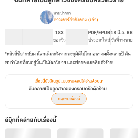
ฉันกลายเป็นลูกสาวของครอบครัวตัวร้าย
ลูกสาว
ของ
นามปากกา
ดาวเสาร์กำลังสอง (เก่า)
เรื่อง
ครอบครัว
ฉัน
ตัว
กลาย
34.02K
163
183
PG ทั่วไป
PDF/EPUB
18 มี.ค. 66
ร้าย
เป็น
จำนวนคำ
จำนวนหน้า (A5)
ยอดวิว
ระดับเนื้อหา
ประเภทไฟล์
วันที่วางขาย
ลูกสาว
ของ
"หลิวลี่ซือ"กลับมาโลกเดิมหลังจากทะลุมิติไปโลกอนาคตตั้งหลายปี ค้น
ครอบครัว
ตัว
พบว่าโลกที่ตนอยู่นั้นเป็นโลกนิยาย และพ่อของเธอคือตัวร้าย!
ร้าย
เรื่องนี้ยังมีในรูปแบบรายตอนให้อ่านด้วยนะ
ฉันกลายเป็นลูกสาวของครอบครัวตัวร้าย
ติดตามเรื่องนี้
อีบุ๊กที่คล้ายกับเรื่องนี้