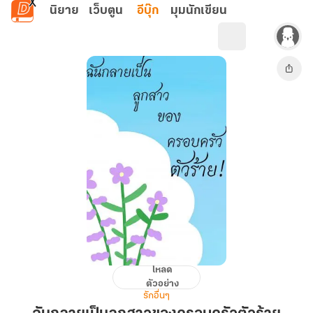
ข้ามไปยังเนื้อหาหลัก
นิยาย
เว็บตูน
อีบุ๊ก
มุมนักเขียน
โหลด
ฉัน
ตัวอย่าง
กลาย
รักอื่นๆ
เป็น