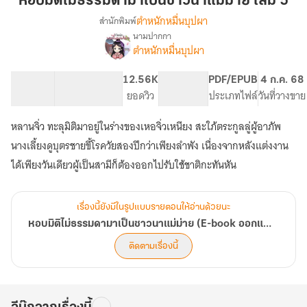
หอบมิติไม่ธรรมดามาเป็นชาวนาแม่ม่าย เล่ม 5
ธรรมดา
ตำหนักหมื่นบุปผา
สำนักพิมพ์
มา
นามปากกา
เรื่อง
เป็น
ตำหนักหมื่นบุปผา
หอบ
ชาวนา
มิติ
แม่
ไม่
166.35K
676
12.56K
PG ทั่วไป
PDF/EPUB
4 ก.ค. 68
ม่าย
ธรรมดา
จำนวนคำ
จำนวนหน้า (A5)
ยอดวิว
ระดับเนื้อหา
ประเภทไฟล์
วันที่วางขาย
มา
เล่ม
เป็น
หลานจิ่ว ทะลุมิติมาอยู่ในร่างของเหอจิ่วเหนียง สะใภ้ตระกูลลู่ผู้อาภัพ
5
ชาวนา
นางเลี้ยงดูบุตรชายขี้โรควัยสองปีกว่าเพียงลำพัง เนื่องจากหลังแต่งงาน
แม่
ม่าย
ได้เพียงวันเดียวผู้เป็นสามีก็ต้องออกไปรับใช้ชาติกะทันหัน
(E-
book
ออก
เรื่องนี้ยังมีในรูปแบบรายตอนให้อ่านด้วยนะ
แล้ว)
หอบมิติไม่ธรรมดามาเป็นชาวนาแม่ม่าย (E-book ออกแล้ว)
ติดตามเรื่องนี้