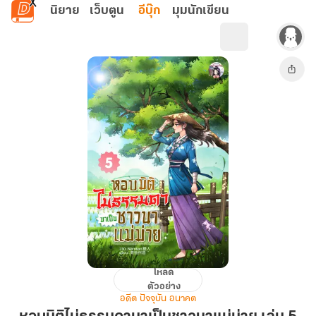
ข้ามไปยังเนื้อหาหลัก
นิยาย
เว็บตูน
อีบุ๊ก
มุมนักเขียน
โหลด
หอบ
ตัวอย่าง
มิติ
อดีต ปัจจุบัน อนาคต
ไม่