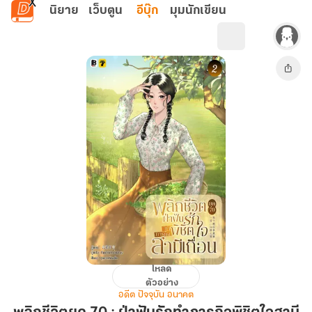
ข้ามไปยังเนื้อหาหลัก
นิยาย
เว็บตูน
อีบุ๊ก
มุมนักเขียน
โหลด
พลิก
ตัวอย่าง
ชีวิต
อดีต ปัจจุบัน อนาคต
ยุค