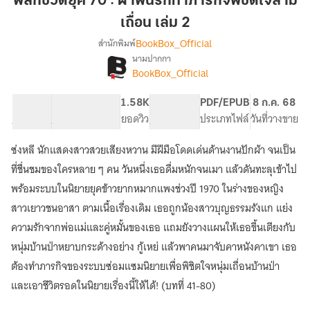
พลิกชีวิตยุค 70 : ฝ่าฟันรักทำภารกิจพิชิตใจสามี
70
เถื่อน เล่ม 2
:
BookBox_Official
สำนักพิมพ์
ฝ่าฟัน
นามปากกา
รัก
[จบ]
เรื่อง
BookBox_Official
ทำ
พลิก
ชีวิต
ภารกิจ
64.71K
438
1.58K
PG ทั่วไป
PDF/EPUB
8 ก.ค. 68
ยุค
พิชิต
จำนวนคำ
จำนวนหน้า (A5)
ยอดวิว
ระดับเนื้อหา
ประเภทไฟล์
วันที่วางขาย
70
ใจ
:
สามี
ฝ่าฟัน
ซ่งหลี นักแสดงสาวสวยเสียงหวาน มีฝีมือโดดเด่นด้านงานปักผ้า จนเป็น
เถื่อน
รัก
ที่ชื่นชมของใครหลาย ๆ คน วันหนึ่งเธอดื่มหนักจนเมา แล้วดันทะลุเข้าไป
ทำ
เล่ม
พร้อมระบบในนิยายยุคข้าวยากหมากแพงช่วงปี 1970 ในร่างของหญิง
ภารกิจ
2
พิชิต
สาวเยาวชนอาสา ตามเนื้อเรื่องเดิม เธอถูกน้องสาวบุญธรรมรังแก แย่ง
ใจ
ความรักจากพ่อแม่และคู่หมั้นของเธอ แถมยังวางแผนให้เธอขึ้นเตียงกับ
สามี
เถื่อน
หนุ่มบ้านป่าหยาบกระด้างอย่าง กู้เหย่ แล้วพาคนมาจับคาหนังคาเขา เธอ
ต้องทำภารกิจของระบบซ่อมแซมนิยายเพื่อพิชิตใจหนุ่มเถื่อนบ้านป่า
และเอาชีวิตรอดในนิยายเรื่องนี้ให้ได้! (บทที่ 41-80)