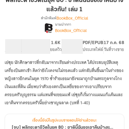
พลิกชะตาชีวิตในยุค 80 : ชาตินี้ฉันขอเอาคืนบ้าง
ใน
แล้วกัน! เล่ม 1
ยุค
BookBox_Official
สำนักพิมพ์
80
นามปากกา
:
[จบ]
เรื่อง
BookBox_Official
ชาติ
พลิก
ชะตา
นี้
66.09K
497
1.6K
PG ทั่วไป
PDF/EPUB
17 ก.ค. 68
ชีวิต
ฉัน
จำนวนคำ
จำนวนหน้า (A5)
ยอดวิว
ระดับเนื้อหา
ประเภทไฟล์
วันที่วางขาย
ใน
ขอ
ยุค
เอา
80
เย่ซุย นักศึกษาสาวที่กลับมาจากเรียนต่างประเทศ ได้ประสบอุบัติเหตุ
คืน
:
เครื่องบินตกเข้า คิดว่ายังไงคงจะไม่รอดแล้ว แต่กลับตื่นขึ้นมาในร่างของ
ชาติ
บ้าง
หญิงสาวอีกคนในยุค 1970 ซ้ำร้ายเธอมายังจะมาถูกบ้านตระกูลจางโกง
นี้
แล้ว
ฉัน
เงินและที่ดิน เมื่อพบว่าตัวเองตกเป็นเหยื่อของการเอาเปรียบจาก
กัน!
ขอ
ครอบครัวบุญธรรม แต่แทนที่จะยอมแพ้ เย่ซุยก็เริ่มวางแผนแก้แค้นและ
เล่ม
เอา
1
คืน
เอาคืนจากครอบครัวนี้อย่างชาญฉลาด (บทที่ 1-40)
บ้าง
แล้ว
กัน
เรื่องนี้ยังมีในรูปแบบรายตอนให้อ่านด้วยนะ
[จบ] พลิกชะตาชีวิตในยุค 80 : ชาตินี้ฉันขอเอาคืนบ้างแล้วกัน