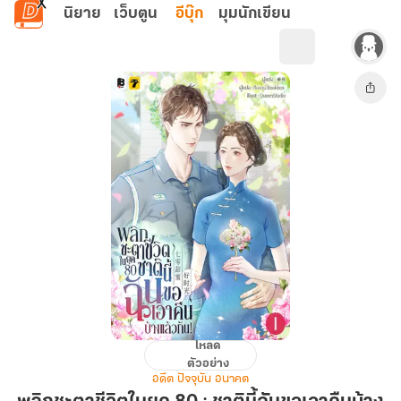
ข้ามไปยังเนื้อหาหลัก
นิยาย
เว็บตูน
อีบุ๊ก
มุมนักเขียน
โหลด
พลิก
ตัวอย่าง
ชะตา
อดีต ปัจจุบัน อนาคต
ชีวิต