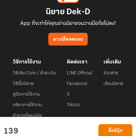
นิยาย Dek-D
App ที่จะทำให้คุณอ่านนิยายจนวางมือถือไม่ลง!
ดาวน์โหลดแอป
วิธีการใช้งาน
ติดต่อเรา
เพิ่มเติม
วิธีเติม Coin / ชำระเงิน
LINE Official
ข่าวสาร
วิธีซื้อนิยาย
Facebook
เขียนนิยาย
คู่มือการใช้งาน
X
กติกาการใช้งาน
Tiktok
คำถามที่พบบ่อย
Dek-D.com ใช้คุกกี้เพื่อพัฒนาประสบการณ์ของ ผู้ใช้ให้ดียิ่งขึ้น
139
ซื้ออีบุ๊ก
ยอมรับ
เรียนรู้เพิ่มเติมที่นี่
© 2026
Dek-D Interactive Co.,Ltd.
All rights reserved. |
Privacy Policy